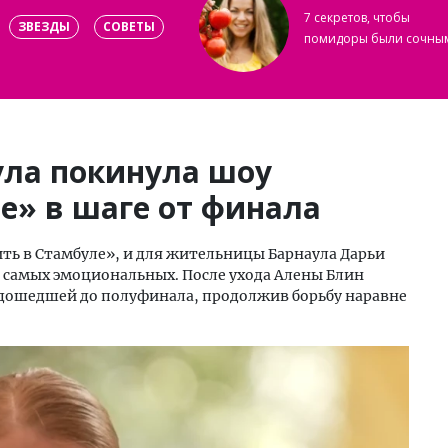
7 секретов, чтобы
ЗВЕЗДЫ
СОВЕТЫ
помидоры были сочны
ла покинула шоу
е» в шаге от финала
ь в Стамбуле», и для жительницы Барнаула Дарьи
 самых эмоциональных. После ухода Алены Блин
 дошедшей до полуфинала, продолжив борьбу наравне