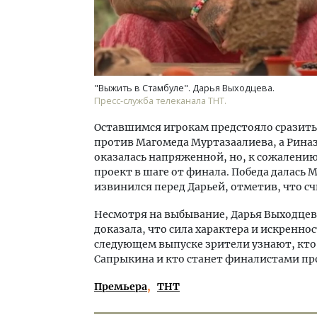
"Выжить в Стамбуле". Дарья Выходцева.
Пресс-служба телеканала ТНТ.
Оставшимся игрокам предстояло сразить
против Магомеда Муртазаалиева, а Рина
оказалась напряженной, но, к сожалению,
проект в шаге от финала. Победа далась 
извинился перед Дарьей, отметив, что с
Несмотря на выбывание, Дарья Выходцева
доказала, что сила характера и искренно
следующем выпуске зрители узнают, кто
Сапрыкина и кто станет финалистами пр
Премьера
ТНТ