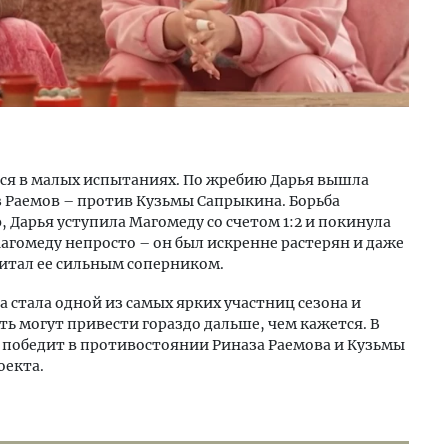
ся в малых испытаниях. По жребию Дарья вышла
з Раемов – против Кузьмы Сапрыкина. Борьба
 Дарья уступила Магомеду со счетом 1:2 и покинула
Магомеду непросто – он был искренне растерян и даже
читал ее сильным соперником.
 стала одной из самых ярких участниц сезона и
сть могут привести гораздо дальше, чем кажется. В
 победит в противостоянии Риназа Раемова и Кузьмы
оекта.