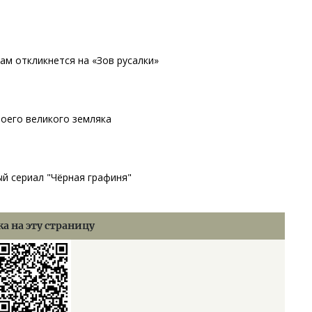
ам откликнется на «Зов русалки»
воего великого земляка
ый сериал "Чёрная графиня"
а на эту страницу