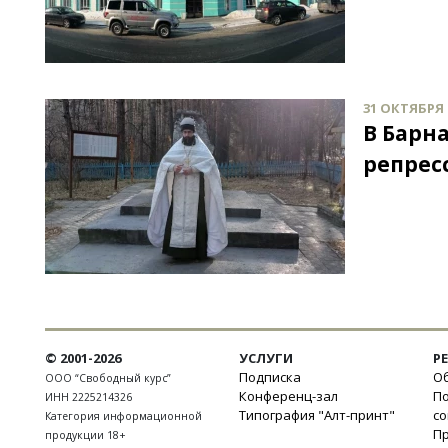
31 ОКТЯБРЯ 2
В Барн
репрес
© 2001-2026
УСЛУГИ
Р
Подписка
Об
ООО “Свободный курс”
Конференц-зал
П
ИНН 2225214326
Типография "Алт-принт"
с
Категория информационной
П
продукции 18+