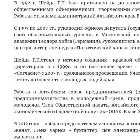
В 1992 г. Шейда Г.П. был приглашен на должнос
общественными объединениями, творческими со
Работал с главами администраций Алтайского края
С 1997 по 2007 гг.. руководил офисом депутата Гос
свой образовательный уровень в Московской шк
академии Теодора Хойса (Германия). Руководитель
центр», автор спецкурса «Политический консалтинг»
Шейда Г.П.стоял у истоков создания краевой о
директором, а с 1999г. и по настоящее время -
«Согласие» с 2003 г.- гражданское просвещение. Уч
лет стало более 1 тыс. молодых людей края.
Работа в Алтайском союзе предпринимателей (2
предпринимательства в молодежной среде, про
молодежи. Член Общественной палаты Алтайского 
экономической и бюджетной политике ОПАК. В мае 20
В 2012 году – избран председателем исполкома реги
Женат. Жена Лариса - бухгалтер, сын Александ
маркетолог.