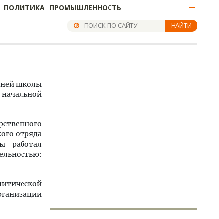
ПОЛИТИКА
ПРОМЫШЛЕННОСТЬ
НАЙТИ
едней школы
 начальной
арственного
кого отряда
бы работал
ельностью:
олитической
рганизации