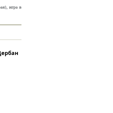
я), игра в
Дербан