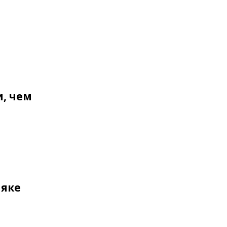
, чем
няке