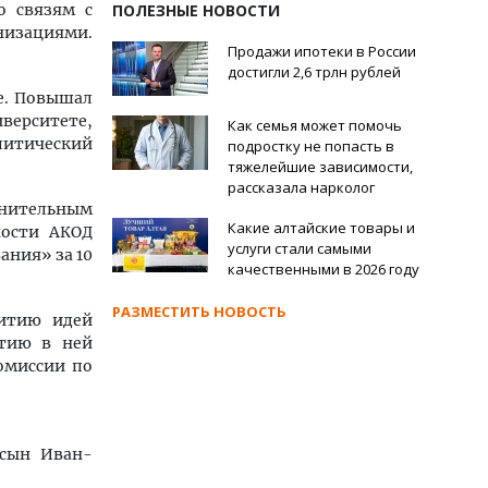
о связям с
ПОЛЕЗНЫЕ НОВОСТИ
низациями.
Продажи ипотеки в России
достигли 2,6 трлн рублей
ле. Повышал
верситете,
Как семья может помочь
олитический
подростку не попасть в
тяжелейшие зависимости,
рассказала нарколог
лнительным
Какие алтайские товары и
ности АКОД
услуги стали самыми
ания» за 10
качественными в 2026 году
РАЗМЕСТИТЬ НОВОСТЬ
витию идей
стию в ней
омиссии по
 сын Иван-