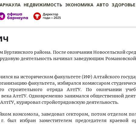
БАРНАУЛА
НЕДВИЖИМОСТЬ
ЭКОНОМИКА
АВТО
ЗДОРОВЬЕ
ич
ском Бурлинского района. После окончания Новосельской ср
 Трудовую деятельность начинал заведующим Романовской
чился на историческом факультете (ИФ) Алтайского госуд
рганизацию факультета, избирался комиссаром студенчес
го строительного отряда АлтГУ. По окончании уче
 века АлтГУ. Одновременно занимался общественной деят
АлтГУ, курировал стройотрядовскую деятельность.
райком комсомола, заведовал сектором, потом отделом п
 г. был избран заместителем председателя краевой о