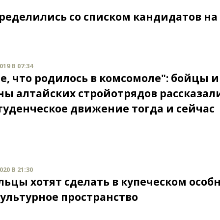
ределились со списком кандидатов на
19 В 07:34
е, что родилось в комсомоле": бойцы и
ны алтайских стройотрядов рассказали
туденческое движение тогда и сейчас
20 В 21:30
льцы хотят сделать в купеческом особ
культурное пространство