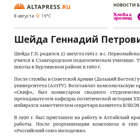
НОВОСТИ 
8 августа
19°C
Шейда Геннадий Петров
Шейда Г.П
.
родился 27 августа 1961 г. в с. Первомай
учился в Славгородском педагогическом училище.
школы в Бурлинском районе в 1980 г.
После службы в Советской Армии (Дальний Восток) у
университета (АлтГУ). Возглавлял комсомольскую о
«Скиф», был комиссаром сводного студенческо
преподавателем кафедры политической истории XX
избирался заместителем секретаря комитета ВЛКСМ 
В 1990 г. был приглашен на работу в Алтайский к
работы. После реорганизации комсомола в 1991
«Российский союз молодежи».