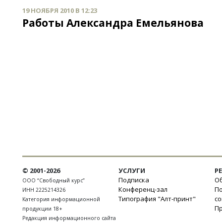
19 НОЯБРЯ 2010 В 12:23
Работы Александра Емельянова
© 2001-2026
УСЛУГИ
Р
Подписка
Об
ООО “Свободный курс”
Конференц-зал
П
ИНН 2225214326
Типография "Алт-принт"
с
Категория информационной
П
продукции 18+
Редакция информационного сайта