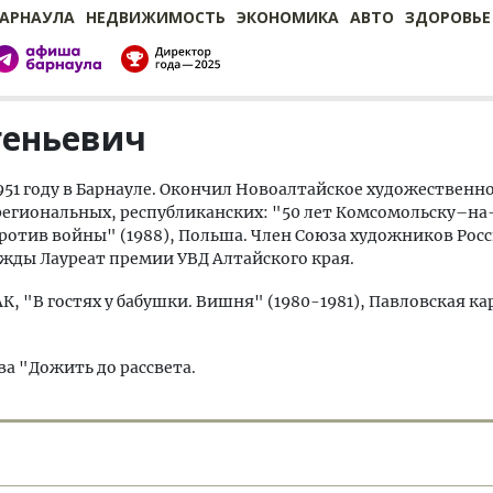
БАРНАУЛА
НЕДВИЖИМОСТЬ
ЭКОНОМИКА
АВТО
ЗДОРОВЬЕ
геньевич
951 году в Барнауле. Окончил Новоалтайское художественн
х, региональных, республиканских: "50 лет Комсомольску–н
отив войны" (1988), Польша. Член Союза художников Росси
важды Лауреат премии УВД Алтайского края.
К, "В гостях у бабушки. Вишня" (1980-1981), Павловская к
а "Дожить до рассвета.