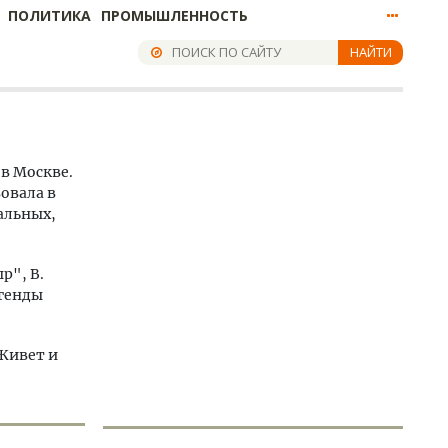
ПОЛИТИКА
ПРОМЫШЛЕННОСТЬ
НАЙТИ
 в Москве.
овала в
нальных,
р", В.
егенды
 Живет и