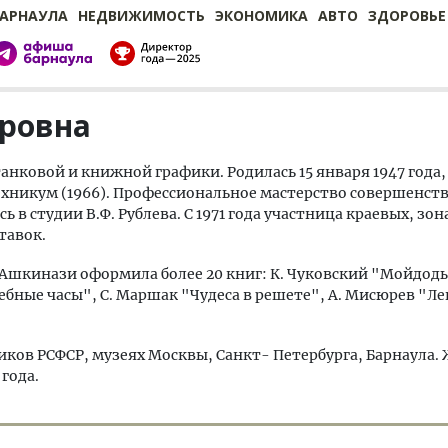
БАРНАУЛА
НЕДВИЖИМОСТЬ
ЭКОНОМИКА
АВТО
ЗДОРОВЬЕ
ровна
нковой и книжной графики. Родилась 15 января 1947 года,
хникум (1966). Профессиональное мастерство совершенств
в студии В.Ф. Рублева. С 1971 года участница краевых, зо
тавок.
Ашкинази оформила более 20 книг: К. Чуковский "Мойдоды
бные часы", С. Маршак "Чудеса в решете", А. Мисюрев "Л
ков РСФСР, музеях Москвы, Санкт- Петербурга, Барнаула.
 года.