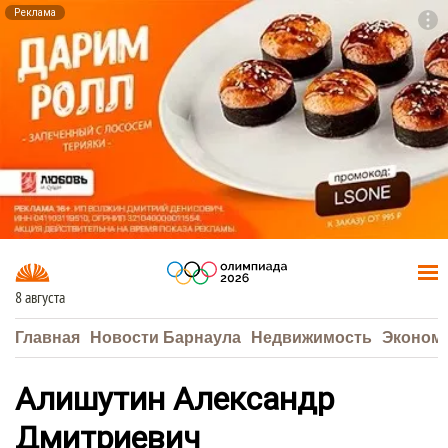
Реклама
To
F7
8 августа
Главная
Новости Барнаула
Недвижимость
Эконом
Алишутин Александр
Дмитриевич