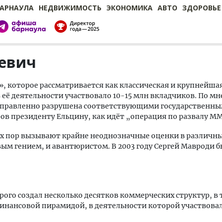
БАРНАУЛА
НЕДВИЖИМОСТЬ
ЭКОНОМИКА
АВТО
ЗДОРОВЬЕ
евич
 которое рассматривается как классическая и крупнейшая
 её деятельности участвовало 10-15 млн вкладчиков. По м
аправленно разрушена соответствующими государственн
ров президенту Ельцину, как идёт „операция по развалу М
 сих пор вызывают крайне неоднозначные оценки в различны
ым гением, и авантюристом. В 2003 году Сергей Мавроди 
рого создал несколько десятков коммерческих структур, в 
инансовой пирамидой, в деятельности которой участвовал