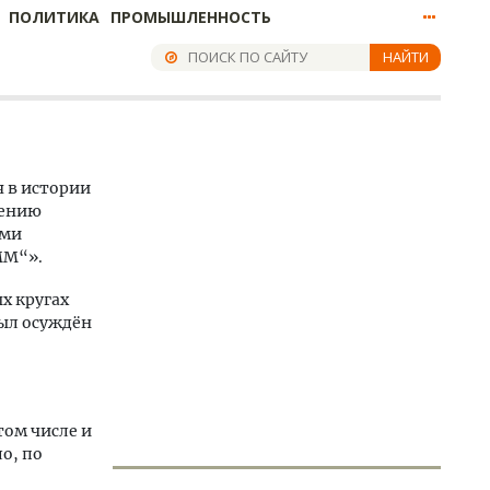
ПОЛИТИКА
ПРОМЫШЛЕННОСТЬ
НАЙТИ
 в истории
нению
ыми
ММ“».
х кругах
был осуждён
том числе и
о, по