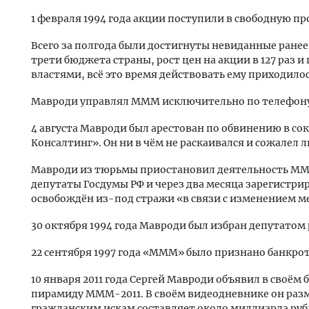
1 февраля 1994 года акции поступили в свободную пр
Всего за полгода были достигнуты невиданные ранее
трети бюджета страны, рост цен на акции в 127 раз 
властями, всё это время действовать ему приходилос
Мавроди управлял МММ исключительно по телефон
4 августа Мавроди был арестован по обвинению в с
Консалтинг». Он ни в чём не раскаивался и сожалел ли
Мавроди из тюрьмы приостановил деятельность МММ
депутаты Госдумы РФ и через два месяца зарегистри
освобождён из-под стражи «в связи с изменением м
30 октября 1994 года Мавроди был избран депутатом
22 сентября 1997 года «МММ» было признано банкро
10 января 2011 года Сергей Мавроди объявил в своё
пирамиду МММ-2011. В своём видеодневнике он разм
гражданским искам составляет около миллиарда рубл