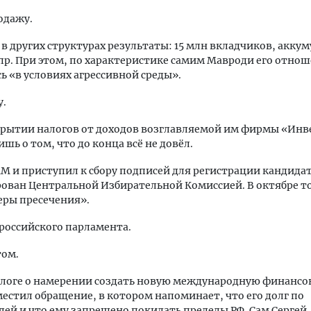
одажу.
 в других структурах результаты: 15 млн вкладчиков, акку
и пр. При этом, по характеристике самим Мавроди его отнош
ь «в условиях агрессивной среды».
у.
окрытии налогов от доходов возглавляемой им фирмы «Инв
шь о том, что до конца всё не довёл.
 и приступил к сбору подписей для регистрации кандида
рован Центральной Избирательной Комиссией. В октябре то
еры пресечения».
 российского парламента.
том.
м блоге о намерении создать новую международную финанс
естил обращение, в котором напоминает, что его долг по
ей и что ему запрещено покидать пределы РФ. Сам Сергей