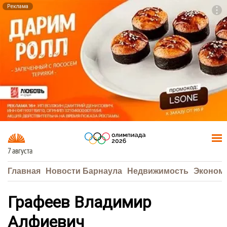
Реклама
To
F7
7 августа
Главная
Новости Барнаула
Недвижимость
Эконом
Графеев Владимир
Алфиевич