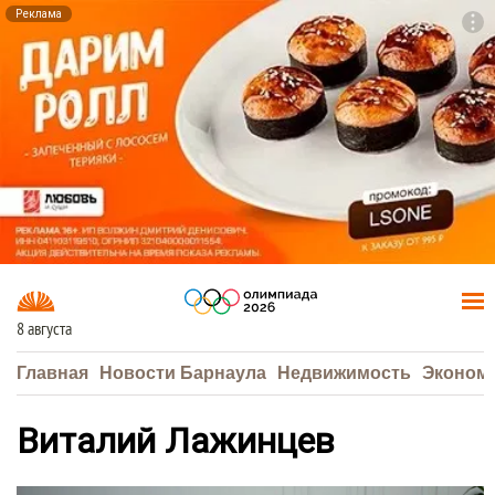
Реклама
To
F7
8 августа
Главная
Новости Барнаула
Недвижимость
Эконом
Виталий Лажинцев