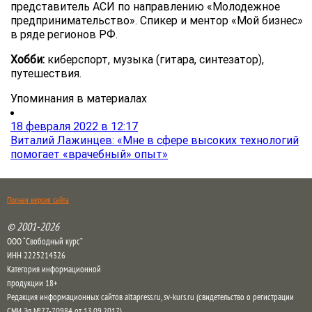
представитель АСИ по направлению «Молодежное
предпринимательство». Спикер и ментор «Мой бизнес»
в ряде регионов РФ.
Хобби:
киберспорт, музыка (гитара, синтезатор),
путешествия.
Упоминания в материалах
18 февраля 2022 в 12:17
Виталий Лажинцев: «Мне в сфере высоких технологий
помогает «врачебный» опыт»
Полная версия сайта
© 2001-2026
ООО “Свободный курс”
ИНН 2225214326
Категория информационной
продукции 18+
Редакция информационных сайтов altapress.ru, sv-kurs.ru (свидетельство о регистрации
СМИ Эл №77-70984 от 13.09.2017)