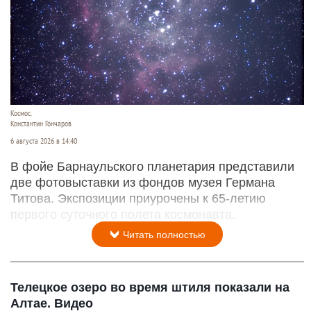
Космос.
Константин Гончаров
6 августа 2026 в 14:40
В фойе Барнаульского планетария представили
две фотовыставки из фондов музея Германа
Титова. Экспозиции приурочены к 65-летию
первого суточного полета космонавта.
Читать полностью
Телецкое озеро во время штиля показали на
Алтае. Видео