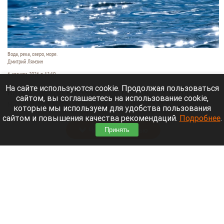
Вода, река, озеро, море.
Дмитрий Лямзин
6 августа 2026 в 12:10
На сайте используются cookie. Продолжая пользоваться
Катер наехал на надувной матрас, на котором
сайтом, вы соглашаетесь на использование cookie,
находились двое детей пяти и восьми лет,
которые мы используем для удобства пользования
сообщает
78.ru
.
сайтом и повышения качества рекомендаций.
Подробнее
.
Принять
Читать полностью
Грузовой самолет столкнулся с
неопознанным объектом над аэропортом