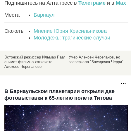
Подпишитесь на Алтапресс в
Телеграме
и в
Max
Места
Барнаул
Сюжеты
Мнение Юрия Красильникова
Молодежь: трагические случаи
г
Умер Алексей Черепанов, но
Хоккеист Алексей Черепанов
засверкала "Звездочка Черри"
погиб в результате несчастного
случая
В Барнаульском планетарии открыли две
фотовыставки к 65-летию полета Титова