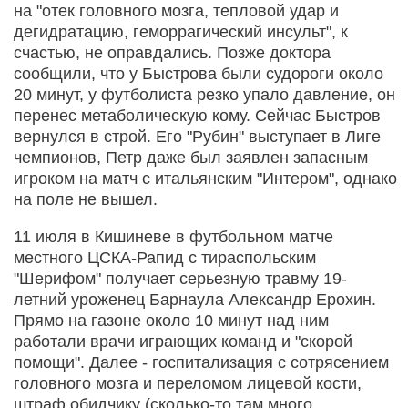
на "отек головного мозга, тепловой удар и
дегидратацию, геморрагический инсульт", к
счастью, не оправдались. Позже доктора
сообщили, что у Быстрова были судороги около
20 минут, у футболиста резко упало давление, он
перенес метаболическую кому. Сейчас Быстров
вернулся в строй. Его "Рубин" выступает в Лиге
чемпионов, Петр даже был заявлен запасным
игроком на матч с итальянским "Интером", однако
на поле не вышел.
11 июля в Кишиневе в футбольном матче
местного ЦСКА-Рапид с тираспольским
"Шерифом" получает серьезную травму 19-
летний уроженец Барнаула Александр Ерохин.
Прямо на газоне около 10 минут над ним
работали врачи играющих команд и "скорой
помощи". Далее - госпитализация с сотрясением
головного мозга и переломом лицевой кости,
штраф обидчику (сколько-то там много