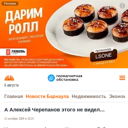
Реклама
To
F7
6 августа
Главная
Новости Барнаула
Недвижимость
Эконом
А Алексей Черепанов этого не видел…
13 октября 2009 в 10:25