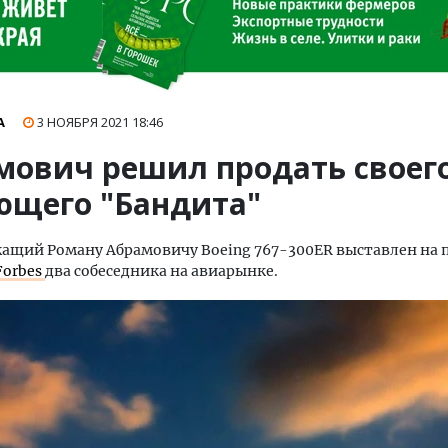
А
3 НОЯБРЯ 2021
18:46
мович решил продать своег
ющего "Бандита"
ащий Роману Абрамовичу Boeing 767-300ER выставлен на 
Forbes
два собеседника на авиарынке.