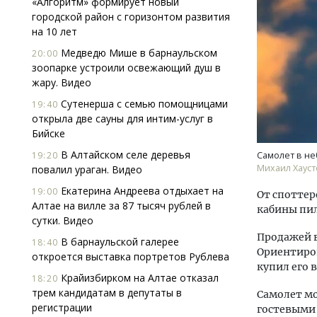
«Алгоритм» формирует новый
городской район с горизонтом развития
на 10 лет
Медведю Мише в барнаульском
20:00
зоопарке устроили освежающий душ в
жару. Видео
Сутенерша с семью помощницами
19:40
открыла две сауны для интим-услуг в
Архи
Бийске
зем
пли
В Алтайском селе деревья
19:20
Самолет в не
ста
Михаил Хауст
повалил ураган. Видео
СТР
Екатерина Андреева отдыхает на
19:00
От споттер
Алтае на вилле за 87 тысяч рублей в
кабины пи
сутки. Видео
Продажей в
В барнаульской галерее
18:40
Ориентиров
откроется выставка портретов Рублева
купил его в
Крайизбирком на Алтае отказал
18:20
трем кандидатам в депутаты в
Самолет мо
регистрации
гостевыми 