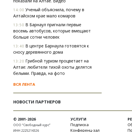
показали на Алтае. Видео
Ученый объяснила, почему в
14:00
Алтайском крае мало комаров
В Барнаул пригнали первые
13:50
восемь автобусов, которые вмещают
больше сотни человек
В центре Барнаула готовятся к
13:40
сносу деревянного дома
Грибной туризм процветает на
13:20
Алтае: любители тихой охоты делятся
белыми. Правда, на фото
ВСЯ ЛЕНТА
НОВОСТИ ПАРТНЕРОВ
© 2001-2026
УСЛУГИ
Р
Подписка
Об
ООО “Свободный курс”
Конференц-зал
П
ИНН 2225214326