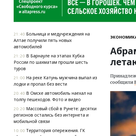
Больница и медучреждения на
21:40
ЭКОНОМИК
Алтае получили пять новых
автомобилей
Абра
В Барнауле на этапах Кубка
21:20
лета
России по шахматам прошли шесть
туров
Принадлеж
На реке Катунь мужчина выпал из
21:00
сообщили
лодки и пропал без вести
В Омске автомобиль наехал на
20:40
толпу пешеходов. Фото и видео
Массовый сбой в Рунете: десятки
20:20
регионов остались без интернета и
мобильной связи
Территория опережения. ГК
10:00