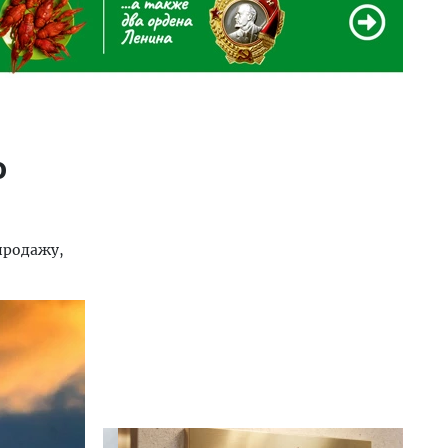
о
продажу,