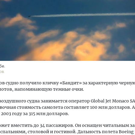
тектурный код начинается с
Смелость архитектурных 
ли. Мощение крупноформатными
Генеральный директор к
тами становится новым
ЗИАС — об эстетике горо
бе.
ндартом благоустройства
трендах в фасадах и разв
ов
ОИТЕЛЬСТВО
СТРОИТЕЛЬСТВО
ов судно получило кличку «Бандит» за характерную черную
лотов, напоминающую темные очки.
оздушного судна занимается оператор Global Jet Monaco S
очная стоимость самолета составляет 100 млн долларов. 
 2003 году за 315 млн долларов.
жет вместить до 34 пассажиров. Он оснащен читальным з
спальнями, столовой и гостиной. Дальность полета Boeing