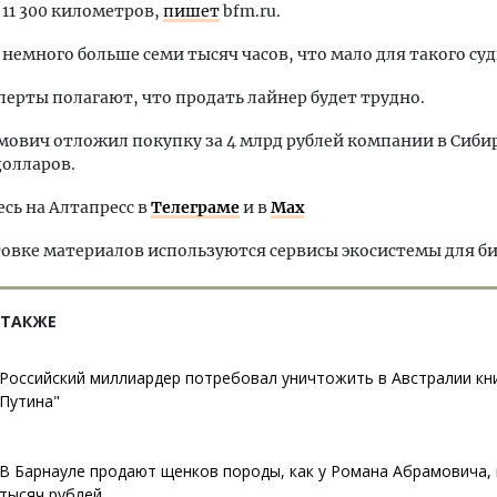
 11 300 километров,
пишет
bfm.ru.
 немного больше семи тысяч часов, что мало для такого суд
перты полагают, что продать лайнер будет трудно.
мович отложил покупку за 4 млрд рублей компании в Сибир
долларов.
ь на Алтапресс в
Телеграме
и в
Max
овке материалов используются сервисы экосистемы для б
 ТАКЖЕ
Российский миллиардер потребовал уничтожить в Австралии кн
Путина"
В Барнауле продают щенков породы, как у Романа Абрамовича, 
тысяч рублей