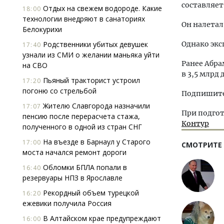
составляет
Отдых на свежем водороде. Какие
18:00
технологии внедряют в санаториях
Он налетал
Белокурихи
Родственники убитых девушек
Однако экс
17:40
узнали из СМИ о желании маньяка уйти
Ранее Абра
на СВО
в 3,5 млрд 
Пьяный тракторист устроил
17:20
погоню со стрельбой
Подпишитес
Жителю Славгорода назначили
17:07
При подгот
пенсию после перерасчета стажа,
Контур
полученного в одной из стран СНГ
На въезде в Барнаул у Старого
17:00
СМОТРИТЕ
моста начался ремонт дороги
Обломки БПЛА попали в
16:40
резервуары НПЗ в Ярославле
Рекордный объем турецкой
16:20
ежевики получила Россия
В Алтайском крае предупреждают
16:00