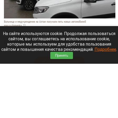
Больница и медучреждения на Алтае получили пять новых автомобилей
max.ru/tomenko_22
6 августа 2026 в 21:40
На сайте используются cookie. Продолжая пользоваться
сайтом, вы соглашаетесь на использование cookie,
Детская горбольница Рубцовска и фельдшерско-
которые мы используем для удобства пользования
акушерские пункты Алтайского края получили
сайтом и повышения качества рекомендаций.
Подробнее
.
пять новых машин.
Принять
Читать полностью
В Барнауле на этапах Кубка России по
шахматам прошли шесть туров