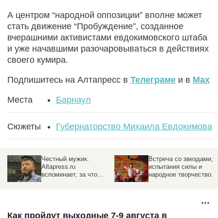
А центром “народной оппозиции” вполне может
стать движение “Пробуждение”, созданное
вчерашними активистами евдокимовского штаба
и уже начавшими разочаровываться в действиях
своего кумира.
Подпишитесь на Алтапресс в
Телеграме
и в
Max
Места
Барнаул
Сюжеты
Губернаторство Михаила Евдокимова
Честный мужик.
Встреча со звездами,
Altapress.ru
испытания силы и
вспоминает, за что
народное творчество.
полюбили Михаила
Как пройдет фестивал
Евдокимова, и как
"Земляки" в 2023 году
Алтайский край
оплакивал его гибель
Как пройдут выходные 7-9 августа в