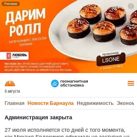
Реклама
To
F7
6 августа
Главная
Новости Барнаула
Недвижимость
Эконом
Администрация закрыта
27 июля исполняется сто дней с того момента,
как Михаил Евдокимов официально заступил на