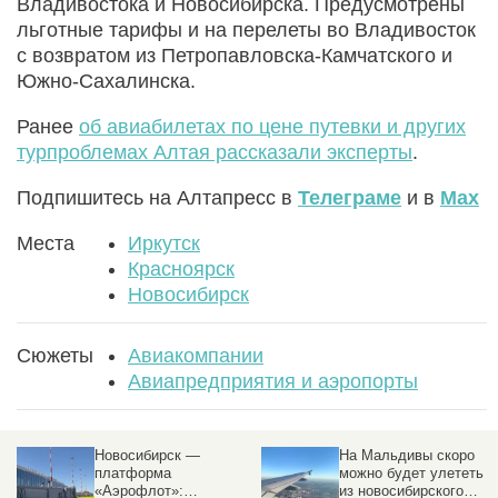
Владивостока и Новосибирска. Предусмотрены
льготные тарифы и на перелеты во Владивосток
с возвратом из Петропавловска-Камчатского и
Южно-Сахалинска.
Ранее
об авиабилетах по цене путевки и других
турпроблемах Алтая рассказали эксперты
.
Подпишитесь на Алтапресс в
Телеграме
и в
Max
Места
Иркутск
Красноярск
Новосибирск
Сюжеты
Авиакомпании
Авиапредприятия и аэропорты
На Мальдивы скоро
При заходе на посадку
можно будет улететь
под фюзеляжем
из новосибирского
пассажирского