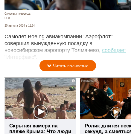
Самолет, стюардесса.
СС0
20 августа 2024 в 11:34
Самолет Boeing авиакомпании "Аэрофлот"
совершил вынужденную посадку в
новосибирском аэропорту Толмачево,
сообщает
"Интерфакс".
Читать полностью
i
Скрытая камера на
Ролик длится неск
пляже Крыма: Что люди
секунд, а смеяться