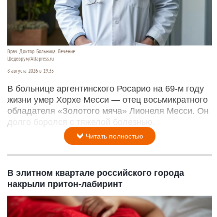
Врач. Доктор. Больница. Лечение
Шедеврум/Altapress.ru
8 августа 2026 в 19:35
В больнице аргентинского Росарио на 69-м году
жизни умер Хорхе Месси — отец восьмикратного
обладателя «Золотого мяча» Лионеля Месси. Он
долго боролся с тяжелой болезнью.
Читать полностью
В элитном квартале российского города
накрыли притон-лабиринт