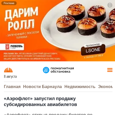
Реклама
To
F7
8 августа
Главная
Новости Барнаула
Недвижимость
Эконом
«Аэрофлот» запустил продажу
субсидированных авиабилетов
«Аэрофлот» открыл продажу билетов по