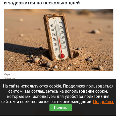
и задержится на несколько дней
Жара
Нейросети
8 августа 2026 в 18:05
На сайте используются cookie. Продолжая пользоваться
сайтом, вы соглашаетесь на использование cookie,
Синоптики предупреждают, что с 9 по 13 августа
которые мы используем для удобства пользования
Алтайский край местами накроет аномальный
сайтом и повышения качества рекомендаций.
Подробнее
.
зной.
Принять
Читать полностью