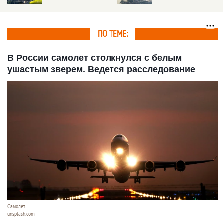
Толмачево. Частота
самолета произошел
рейсов
взрыв
ПО ТЕМЕ:
В России самолет столкнулся с белым
ушастым зверем. Ведется расследование
Самолет.
unsplash.com