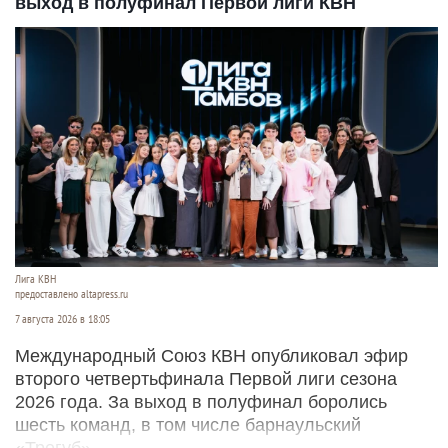
выход в полуфинал Первой лиги КВН
Лига КВН
предоставлено altapress.ru
7 августа 2026 в 18:05
Международный Союз КВН опубликовал эфир
второго четвертьфинала Первой лиги сезона
2026 года. За выход в полуфинал боролись
шесть команд, в том числе барнаульский
«Трегуб».