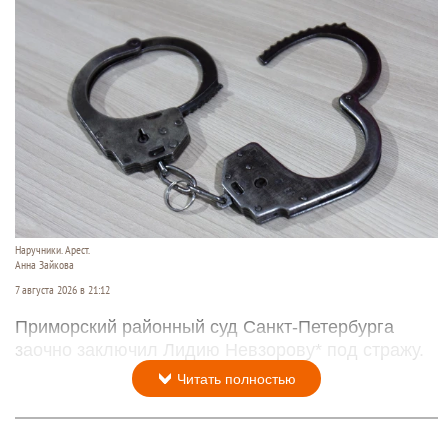
Наручники. Арест.
Анна Зайкова
7 августа 2026 в 21:12
Приморский районный суд Санкт-Петербурга
заочно заключил Лидию Невзорову* под стражу.
Читать полностью