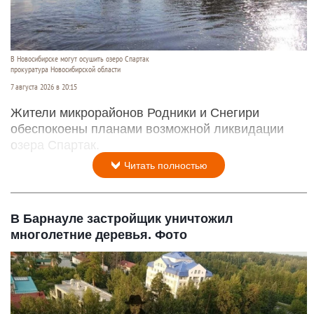
В Новосибирске могут осушить озеро Спартак
прокуратура Новосибирской области
7 августа 2026 в 20:15
Жители микрорайонов Родники и Снегири
обеспокоены планами возможной ликвидации
озера Спартак.
Читать полностью
В Барнауле застройщик уничтожил
многолетние деревья. Фото