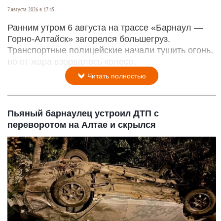
7 августа 2026 в 17:45
Ранним утром 6 августа на трассе «Барнаул —
Горно-Алтайск» загорелся большегруз.
Транспортные полицейские начали тушить огонь,
но от жара взорвалось колесо.
Читать полностью
Пьяный барнаулец устроил ДТП с
переворотом на Алтае и скрылся