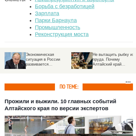
Борьба с безработицей
Зарплата
Парки Барнаула
Промышленность
Реконструкция моста
Грузовой самолет
В России частный
столкнулся с
самолет совершил
неопознанным
аварийную посадку на
объектом над
озеро
аэропортом
ПО ТЕМЕ:
Прожили и выжили. 10 главных событий
Алтайского края по версии экспертов