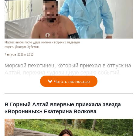
Морпех выжил после удара молнии и встречи с медведем
соцсети Дмитрия Хубезова
7 августа 2026 в 22:15
Морской пехотинец, который приехал в отпуск на
Алтай, пережил чудовищную серию событий.
Читать полностью
В Горный Алтай впервые приехала звезда
«Ворониных» Екатерина Волкова