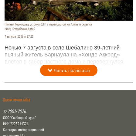
Пьяный барнаулец устроил ДТП с переворотом на Алтае и скрылся
МВД Республики Алтай
7 августа 2026 в 17:25
Ночью 7 августа в селе Шебалино 39-летний
пьяный житель Барнаула на «Хонде Аккорд»
влетел в забор частного дома и перевернулся.
Читать полностью
Полная версия сайта
© 2001-2026
ООО “Свободный курс”
ИНН 2225214326
Категория информационной