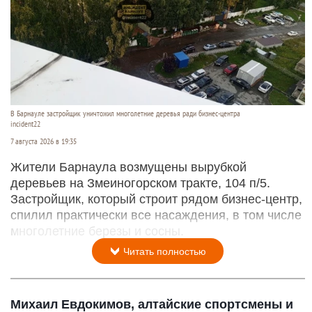
В Барнауле застройщик уничтожил многолетние деревья ради бизнес-центра
incident22
7 августа 2026 в 19:35
Жители Барнаула возмущены вырубкой
деревьев на Змеиногорском тракте, 104 п/5.
Застройщик, который строит рядом бизнес-центр,
спилил практически все насаждения, в том числе
многолетние березы и сосны.
Читать полностью
Михаил Евдокимов, алтайские спортсмены и