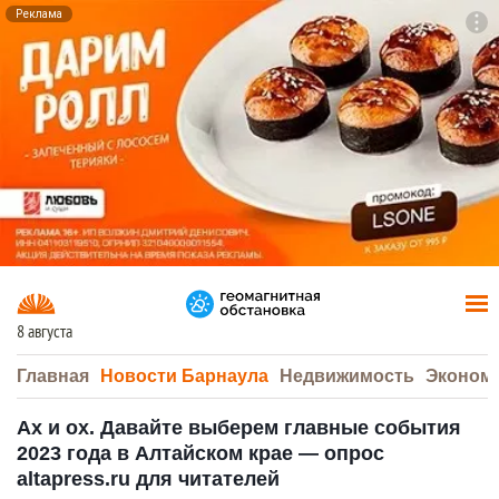
Реклама
To
F7
8 августа
Главная
Новости Барнаула
Недвижимость
Эконом
Ах и ох. Давайте выберем главные события
2023 года в Алтайском крае — опрос
altapress.ru для читателей