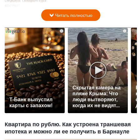
Спецвыпуск "Свободного курса".
altapress.ru
9 января 2024 в 07:18
Читать полностью
i
i
Скрытая камера на
Р
пляже Крыма: Что
н
Т-Банк выпустил
люди вытворяют,
с
карты с запахом!
когда их не видят...
д
Квартира по рублю. Как устроена траншевая
ипотека и можно ли ее получить в Барнауле