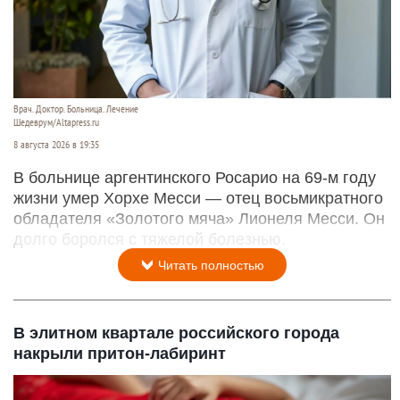
Врач. Доктор. Больница. Лечение
Шедеврум/Altapress.ru
8 августа 2026 в 19:35
В больнице аргентинского Росарио на 69-м году
жизни умер Хорхе Месси — отец восьмикратного
обладателя «Золотого мяча» Лионеля Месси. Он
долго боролся с тяжелой болезнью.
Читать полностью
В элитном квартале российского города
накрыли притон-лабиринт