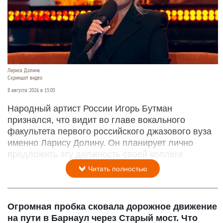
Лариса Долина.
Скриншот видео
8 августа 2026 в 15:05
Народный артист России Игорь Бутман
признался, что видит во главе вокального
факультета первого российского джазового вуза
именно Ларису Долину. Он планирует лично
предложить эту должность своей коллеге.
Читать полностью
Огромная пробка сковала дорожное движение
на пути в Барнаул через Старый мост. Что