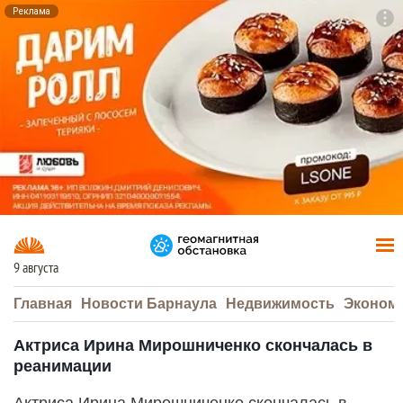
Реклама
To
F7
9 августа
Главная
Новости Барнаула
Недвижимость
Эконом
Актриса Ирина Мирошниченко скончалась в
реанимации
Актриса Ирина Мирошниченко скончалась в