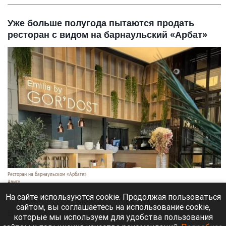
Уже больше полугода пытаются продать
ресторан с видом на барнаульский «Арбат»
Ресторан на барнаульском «Арбате»
Авито
8 августа 2026 в 14:35
На сайте используются cookie. Продолжая пользоваться
сайтом, вы соглашаетесь на использование cookie,
В Центральном районе Барнаула продают
которые мы используем для удобства пользования
ресторан GOR’DOST на ул. Мало-Тобольской, 23.