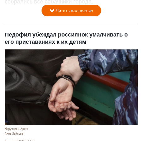
собрались все собачники города.
Читать полностью
Педофил убеждал россиянок умалчивать о
его приставаниях к их детям
Наручники. Арест.
Анна Зайкова