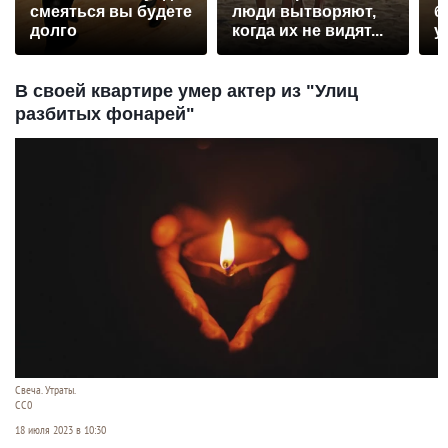
смеяться вы будете
люди вытворяют,
б
долго
когда их не видят...
у
В своей квартире умер актер из "Улиц
разбитых фонарей"
Свеча. Утраты.
СС0
18 июля 2023 в 10:30