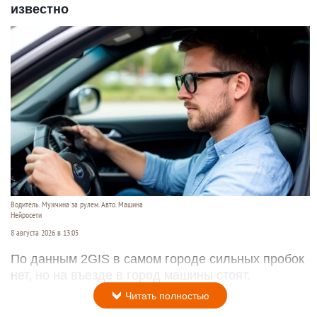
известно
Водитель. Мужчина за рулем. Авто. Машина
Нейросети
8 августа 2026 в 13:05
По данным 2GIS в самом городе сильных пробок
нет, но на въезде в город машины стоят.
Читать полностью