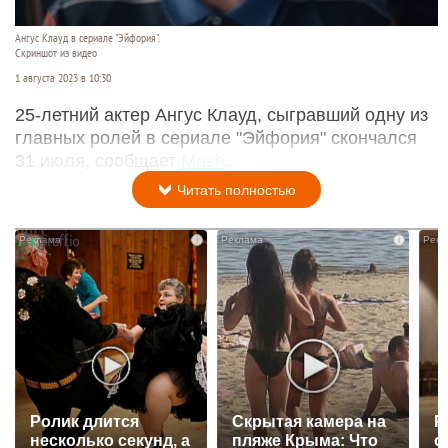
Ангус Клауд в сериале "Эйфория".
Скриншот из видео
1 августа 2023 в 10:30
25-летний актер Ангус Клауд, сыгравший одну из
главных ролей в сериале "Эйфория" скончался
31 июля, сообщает
Mash
.
Читать полностью
i
i
Ролик длится
Скрытая камера на
Р
несколько секунд, а
пляже Крыма: Что
с