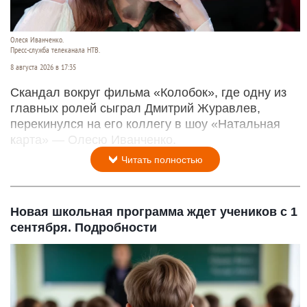
Олеся Иванченко.
Пресс-служба телеканала НТВ.
8 августа 2026 в 17:35
Скандал вокруг фильма «Колобок», где одну из
главных ролей сыграл Дмитрий Журавлев,
перекинулся на его коллегу в шоу «Натальная
карта» — Олесю Иванченко.
Читать полностью
Новая школьная программа ждет учеников с 1
сентября. Подробности