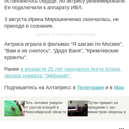
остановилось сердце, но актрису реанимировали.
Ее подключили к аппарату ИВЛ.
3 августа Ирина Мирошниченко скончалась, не
приходя в сознание.
Актриса играла в фильмах "Я шагаю по Москве",
"Вам и не снилось", "Дядя Ваня", "Кремлевские
куранты".
Ранее
в возрасте 25 лет скончался Ангус Клауд,
звезда сериала "Эйфория".
Подпишитесь на Алтапресс в
Телеграме
и в
Max
Пять человек умерли
Путин пришел на
от укусов клещей в
прощание с экс-
Новосибирской области
министром обороны в
больницу. Фото и виде