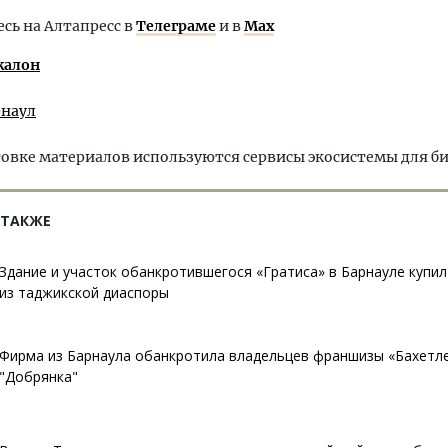
ь на Алтапресс в
Телеграме
и в
Max
калон
рнаул
овке материалов используются сервисы экосистемы для б
 ТАКЖЕ
Здание и участок обанкротившегося «Гратиса» в Барнауле купи
из таджикской диаспоры
Фирма из Барнаула обанкротила владельцев франшизы «Бахетле
"Добрянка"