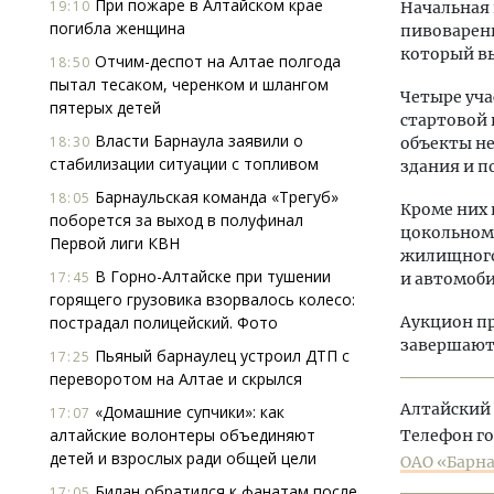
При пожаре в Алтайском крае
19:10
Начальная 
погибла женщина
пивоваренн
который вы
Отчим-деспот на Алтае полгода
18:50
пытал тесаком, черенком и шлангом
Четыре уча
пятерых детей
стартовой 
Власти Барнаула заявили о
18:30
объекты не
стабилизации ситуации с топливом
здания и п
Барнаульская команда «Трегуб»
18:05
Кроме них 
поборется за выход в полуфинал
цокольном 
Первой лиги КВН
жилищного 
В Горно-Алтайске при тушении
17:45
и автомоби
горящего грузовика взорвалось колесо:
пострадал полицейский. Фото
Аукцион пр
завершают 
Пьяный барнаулец устроил ДТП с
17:25
переворотом на Алтае и скрылся
Алтайский 
«Домашние супчики»: как
17:07
алтайские волонтеры объединяют
Телефон г
детей и взрослых ради общей цели
ОАО «Барна
Билан обратился к фанатам после
17:05