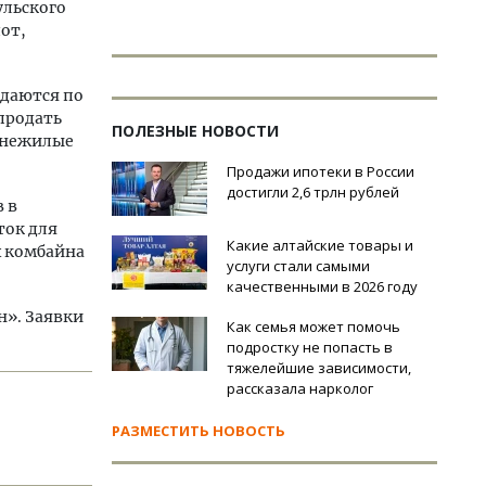
ульского
лот,
одаются по
 продать
ПОЛЕЗНЫЕ НОВОСТИ
 (нежилые
Продажи ипотеки в России
достигли 2,6 трлн рублей
 в
ток для
Какие алтайские товары и
х комбайна
услуги стали самыми
качественными в 2026 году
н». Заявки
Как семья может помочь
подростку не попасть в
тяжелейшие зависимости,
рассказала нарколог
РАЗМЕСТИТЬ НОВОСТЬ