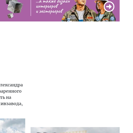
Александра
варенного
ть на
пивзавода,