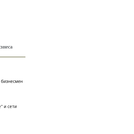
изнеса
л бизнесмен
" и сети