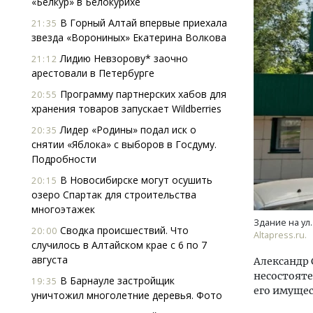
«Белкур» в Белокурихе
В Горный Алтай впервые приехала
21:35
звезда «Ворониных» Екатерина Волкова
Лидию Невзорову* заочно
21:12
арестовали в Петербурге
Программу партнерских хабов для
20:55
хранения товаров запускает Wildberries
Смелость архитектурных идей.
Архи
Лидер «Родины» подал иск о
20:35
Генеральный директор компании
зем
снятии «Яблока» с выборов в Госдуму.
ЗИАС — об эстетике городов,
пли
Подробности
трендах в фасадах и развитии рынка
ста
В Новосибирске могут осушить
20:15
СТРОИТЕЛЬСТВО
СТР
озеро Спартак для строительства
многоэтажек
Здание на ул.
Сводка происшествий. Что
20:00
Altapress.ru.
случилось в Алтайском крае с 6 по 7
августа
Александр
несостояте
В Барнауле застройщик
19:35
его имущес
уничтожил многолетние деревья. Фото