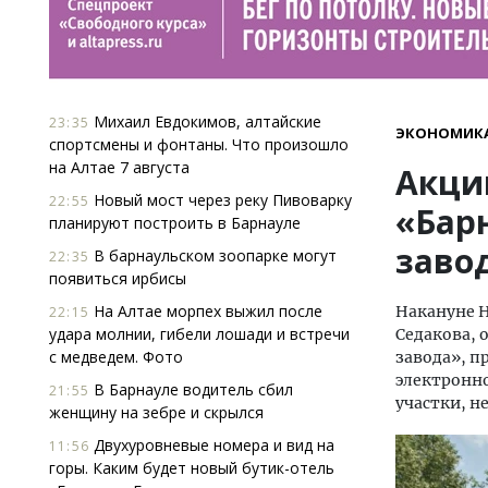
Михаил Евдокимов, алтайские
23:35
ЭКОНОМИК
спортсмены и фонтаны. Что произошло
на Алтае 7 августа
Акци
Новый мост через реку Пивоварку
22:55
«Бар
планируют построить в Барнауле
заво
В барнаульском зоопарке могут
22:35
появиться ирбисы
На Алтае морпех выжил после
Накануне Н
22:15
удара молнии, гибели лошади и встречи
Седакова, 
с медведем. Фото
завода», п
электронно
В Барнауле водитель сбил
21:55
участки, н
женщину на зебре и скрылся
Двухуровневые номера и вид на
11:56
горы. Каким будет новый бутик-отель