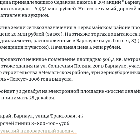
цена принадлежащего Седакова пакета в 293 акций "Барна
ого завода» - 6,954 млн. рублей. Но это не самый дорогой 
ставлен на аукцион.
стка земли сельхозназначения в Первомайском районе пр
цене 20 млн рублей (за все). На этих же торгах попытаются
движимости, расположенные в Барнауле на ул. Гоголя, 83
омещения и участок). Начальная цена 4 млн рублей.
продаются нежилое помещение площадью 506,4 кв. метров
этаже здания на ул. Солнечная Поляна 20г в Барнауле, учас
строительства в Чемальском районе, три зерноуборочны
ль «Лексус» 2006 года выпуска.
ойдет 30 декабря на электронной площадке «Россия онлай
принимать 28 декабря.
край, Барнаул, улица Трактовая, 35
орячей линии 8-800-100-4706
ульский пивоваренный завод». .