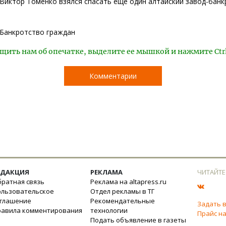
Виктор Томенко взялся спасать еще один алтайский завод-банк
Банкротство граждан
щить нам об опечатке, выделите ее мышкой и нажмите Ctr
Комментарии
ЕДАКЦИЯ
РЕКЛАМА
ЧИТАЙТЕ
ратная связь
Реклама на altapress.ru
ользовательское
Отдел рекламы в ТГ
оглашение
Рекомендательные
Задать 
равила комментирования
технологии
Прайс на
Подать объявление в газеты