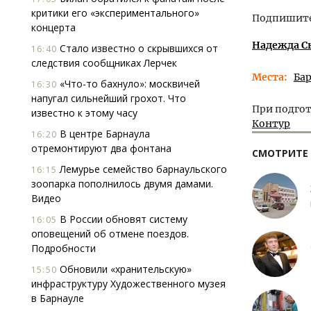
критики его «экспериментального»
Подпишитес
концерта
Надежда С
Стало известно о скрывшихся от
16:40
следствия сообщниках Лерчек
Места
Ба
«Что-то бахнуло»: москвичей
16:30
напугал сильнейший грохот. Что
При подгот
известно к этому часу
Контур
В центре Барнаула
16:20
отремонтируют два фонтана
СМОТРИТЕ
Лемурье семейство барнаульского
16:15
зоопарка пополнилось двумя дамами.
Видео
В России обновят систему
16:05
оповещений об отмене поездов.
Подробности
Обновили «хранительскую»
15:50
инфраструктуру Художественного музея
в Барнауле