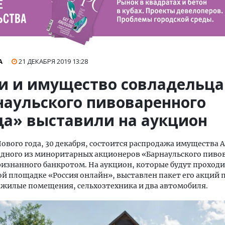
А
21 ДЕКАБРЯ 2019
13:28
и и имущество совладельца
наульского пивоваренного
да» выставили на аукцион
ового года, 30 декабря, состоится распродажа имущества 
одного из миноритарных акционеров «Барнаульского пиво
ризнанного банкротом. На аукцион, которые будут проходи
й площадке «Россия онлайн», выставлен пакет его акций 
ежилые помещения, сельхозтехника и два автомобиля.