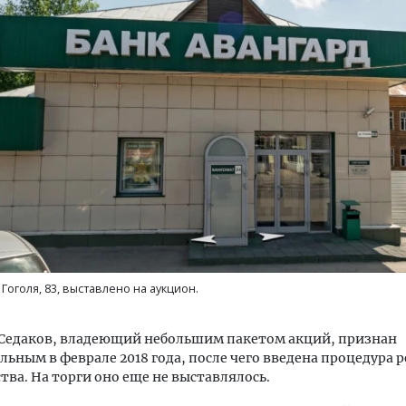
тектурный код начинается с
Ищем новые берега. Ген
ли. Мощение крупноформатными
«Жилищной инициативы»
тами становится новым
Гатилов — о том, как де
ндартом благоустройства
оставаться на плаву, ког
штормит
ОИТЕЛЬСТВО
СТРОИТЕЛЬСТВО
 Гоголя, 83, выставлено на аукцион.
 Седаков, владеющий небольшим пакетом акций, признан
льным в феврале 2018 года, после чего введена процедура 
тва. На торги оно еще не выставлялось.