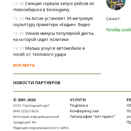
Санкции сорвали запуск рейсов из
15:40
Новосибирска в Белокуриху
На Алтае установят 39-метровую
Сюжет:
15:20
скульптуру праматери «Кадын». Видео
Чтобы сооб
Узнали минусы популярной диеты,
15:00
на которой сидят политики
Малыш уснул в автомобиле и
14:50
погиб от теплового удара
ВСЯ ЛЕНТА
НОВОСТИ ПАРТНЕРОВ
© 2001-2026
УСЛУГИ
Р
Подписка
Об
ООО “Свободный курс”
Конференц-зал
П
ИНН 2225214326
Типография "Алт-принт"
с
Категория информационной
П
продукции 18+
Редакция информационного сайта