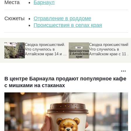
Места
Барнаул
Сюжеты
Отравление в роддоме
Происшествия в селах края
.
Сводка происшествий.
Сводка происшествий.
Что случилось в
Что случилось в
24
Алтайском крае 14 и 15
Алтайском крае с 11 п
апреля
13 апреля
В центре Барнаула продают популярное кафе
с мишками на стаканах