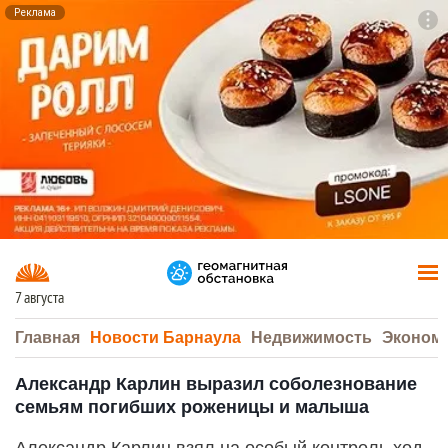
Реклама
To
F7
7 августа
Главная
Новости Барнаула
Недвижимость
Эконом
Александр Карлин выразил соболезнование
семьям погибших роженицы и малыша
Александр Карлин взял на особый контроль ход