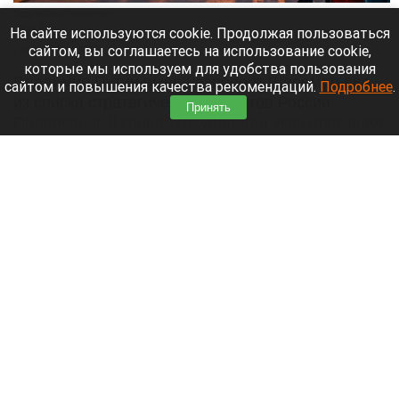
Люди рядом с самолетом.
Алиса ИИ
На сайте используются cookie. Продолжая пользоваться
сайтом, вы соглашаетесь на использование cookie,
7 августа 2026 в 12:15
которые мы используем для удобства пользования
Владимир Путин вывел аэропорт Шереметьево
сайтом и повышения качества рекомендаций.
Подробнее
.
из списка стратегических объектов России.
Принять
Подписанный главой государства указ открывает
путь к его приватизации.
Читать полностью
Собака выжила после схватки с медведем
ради спасения хозяина