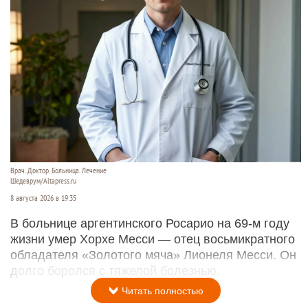
Врач. Доктор. Больница. Лечение
Шедеврум/Altapress.ru
8 августа 2026 в 19:35
В больнице аргентинского Росарио на 69-м году
жизни умер Хорхе Месси — отец восьмикратного
обладателя «Золотого мяча» Лионеля Месси. Он
долго боролся с тяжелой болезнью.
Читать полностью