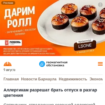
Реклама
To
F7
9 августа
Главная
Новости Барнаула
Недвижимость
Эконом
Аллергикам разрешат брать отпуск в разгар
цветения
Сотрудники, страдающие сезонной аллергией,