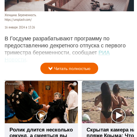
Женщина. Беременность.
https://unsplash.com/
16 января 2024 в 13:26
В Госдуме разрабатывают программу по
предоставлению декретного отпуска с первого
триместра беременности, сообщает
РИА
Новости
.
Читать полностью
i
Ролик длится несколько
Скрытая камера на
секунд, а смеяться вы
пляже Крыма: Что