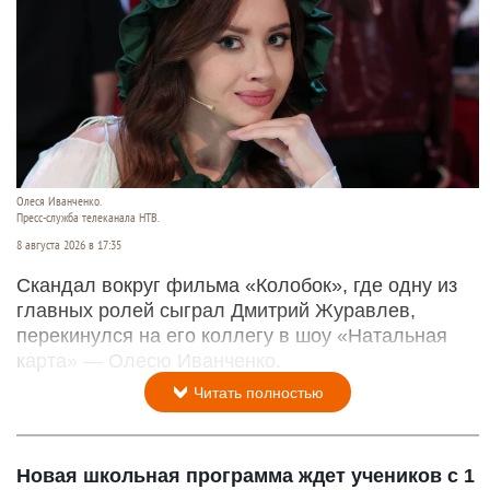
Олеся Иванченко.
Пресс-служба телеканала НТВ.
8 августа 2026 в 17:35
Скандал вокруг фильма «Колобок», где одну из
главных ролей сыграл Дмитрий Журавлев,
перекинулся на его коллегу в шоу «Натальная
карта» — Олесю Иванченко.
Читать полностью
Новая школьная программа ждет учеников с 1