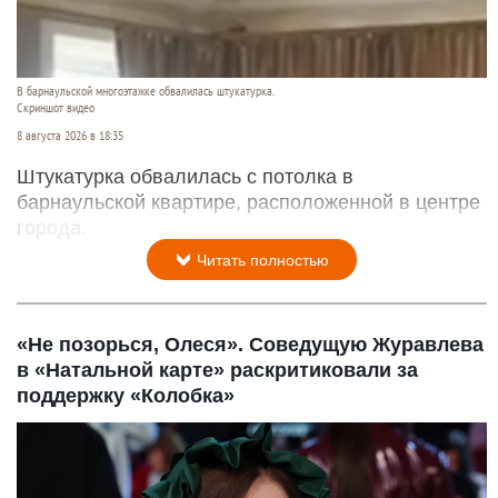
В барнаульской многоэтажке обвалилась штукатурка.
Скриншот видео
8 августа 2026 в 18:35
Штукатурка обвалилась с потолка в
барнаульской квартире, расположенной в центре
города.
Читать полностью
«Не позорься, Олеся». Соведущую Журавлева
в «Натальной карте» раскритиковали за
поддержку «Колобка»