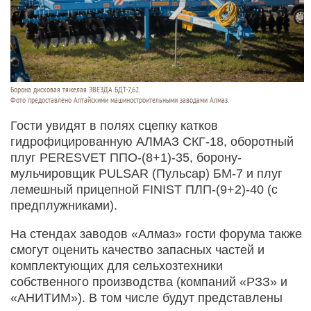
Борона дисковая тяжелая ЗВЕЗДА БДТ-7,62.
Фото предоставлено Алтайскими машиностроительными заводами Алмаз.
Гости увидят в полях сцепку катков
гидрофицированную АЛМАЗ СКГ-18, оборотный
плуг PERESVET ППО-(8+1)-35, борону-
мульчировщик PULSAR (Пульсар) БМ-7 и плуг
лемешный прицепной FINIST ПЛП-(9+2)-40 (с
предплужниками).
На стендах заводов «Алмаз» гости форума также
смогут оценить качество запасных частей и
комплектующих для сельхозтехники
собственного производства (компаний «РЗЗ» и
«АНИТИМ»). В том числе будут представлены