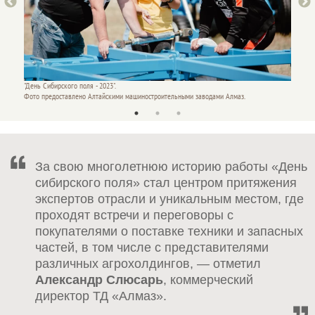
"День Сибирского поля - 2023".
"День С
Фото предоставлено Алтайскими машиностроительными заводами Алмаз.
Фото п
За свою многолетнюю историю работы «День
сибирского поля» стал центром притяжения
экспертов отрасли и уникальным местом, где
проходят встречи и переговоры с
покупателями о поставке техники и запасных
частей, в том числе с представителями
различных агрохолдингов, — отметил
Александр Слюсарь
, коммерческий
директор ТД «Алмаз».