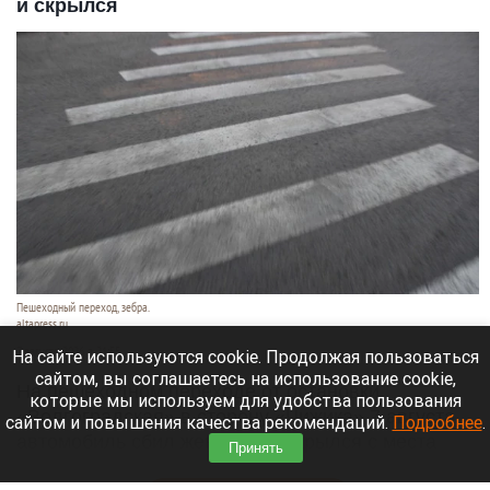
и скрылся
Пешеходный переход, зебра.
altapress.ru
7 августа 2026 в 21:55
На сайте используются cookie. Продолжая пользоваться
сайтом, вы соглашаетесь на использование cookie,
На пешеходном переходе от остановки
которые мы используем для удобства пользования
«Волгоградская» в сторону «Чижика» 7 августа
сайтом и повышения качества рекомендаций.
Подробнее
.
автомобиль сбил женщину и скрылся с места
Принять
происшествия.