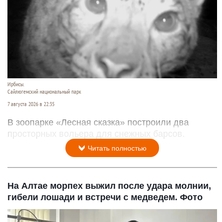
Ирбисы.
Сайлюгемский национальный парк
7 августа 2026 в 22:35
В зоопарке «Лесная сказка» построили два
просторных вольера для снежных барсов.
Читать полностью
На Алтае морпех выжил после удара молнии,
гибели лошади и встречи с медведем. Фото