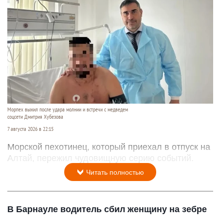
Морпех выжил после удара молнии и встречи с медведем
соцсети Дмитрия Хубезова
7 августа 2026 в 22:15
Морской пехотинец, который приехал в отпуск на
Алтай, пережил чудовищную серию событий.
Читать полностью
В Барнауле водитель сбил женщину на зебре