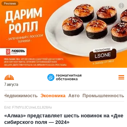
Реклама
To
F7
7 августа
а
Недвижимость
Экономика
Авто
Промышленность
Erid: F7NfYUJCUneLt1L828Ax
«Алмаз» представляет шесть новинок на «Дне
сибирского поля — 2024»