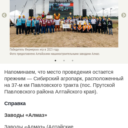
Участни
Победитель Фермерких игр в 2023 году.
Фото п
Фото предоставлено Алтайскими машиностроительными заводами Алмаз.
Напоминаем, что место проведения остается
прежним — Сибирский агропарк, расположенный
на 37-м км Павловского тракта (пос. Прутской
Павловского района Алтайского края).
Справка
Заводы «Алмаз»
Заводы «Алмаз» (Алтайские