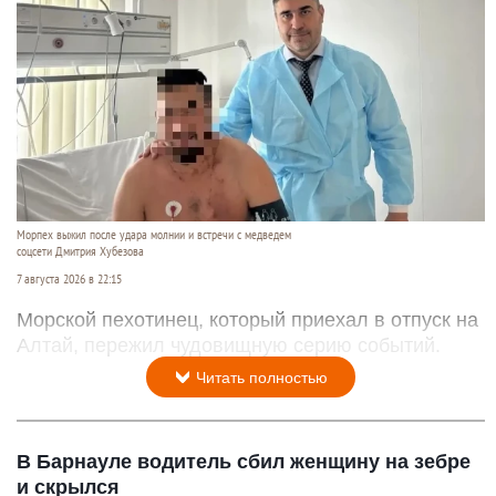
Морпех выжил после удара молнии и встречи с медведем
соцсети Дмитрия Хубезова
7 августа 2026 в 22:15
Морской пехотинец, который приехал в отпуск на
Алтай, пережил чудовищную серию событий.
Читать полностью
В Барнауле водитель сбил женщину на зебре
и скрылся