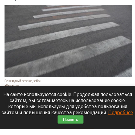
Пешеходный переход, зебра.
altapress.ru
7 августа 2026 в 21:55
На сайте используются cookie. Продолжая пользоваться
сайтом, вы соглашаетесь на использование cookie,
На пешеходном переходе от остановки
которые мы используем для удобства пользования
«Волгоградская» в сторону «Чижика» 7 августа
сайтом и повышения качества рекомендаций.
Подробнее
.
автомобиль сбил женщину и скрылся с места
Принять
происшествия.
Читать полностью