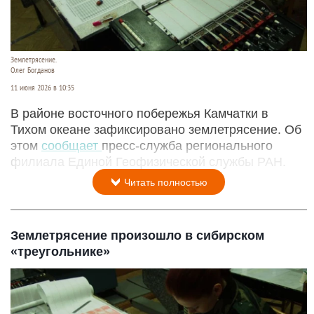
Землетрясение.
Олег Богданов
11 июня 2026 в 10:35
В районе восточного побережья Камчатки в
Тихом океане зафиксировано землетрясение. Об
этом
сообщает
пресс-служба регионального
филиала Единой Геофизической службы РАН.
Читать полностью
Землетрясение произошло в сибирском
«треугольнике»