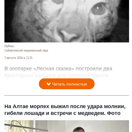
Ирбисы.
Сайлюгемский национальный парк
7 августа 2026 в 22:35
В зоопарке «Лесная сказка» построили два
просторных вольера для снежных барсов.
Читать полностью
На Алтае морпех выжил после удара молнии,
гибели лошади и встречи с медведем. Фото