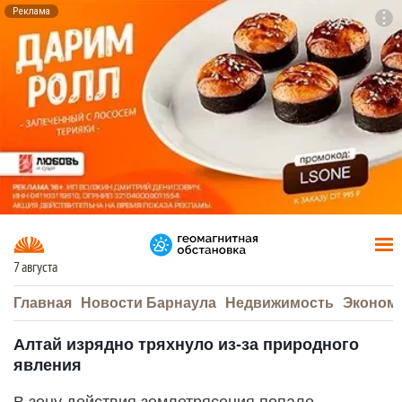
Реклама
To
F7
7 августа
Главная
Новости Барнаула
Недвижимость
Эконом
Алтай изрядно тряхнуло из-за природного
явления
В зону действия землетрясения попало