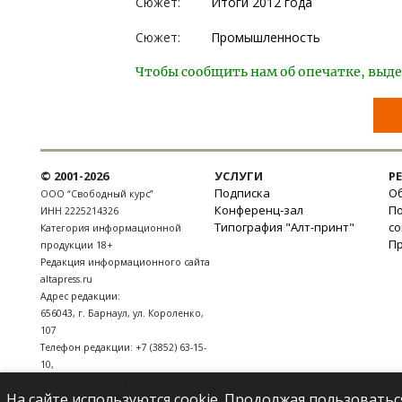
Сюжет:
Итоги 2012 года
Сюжет:
Промышленность
Чтобы сообщить нам об опечатке, выде
© 2001-2026
УСЛУГИ
Р
Подписка
Об
ООО “Свободный курс”
Конференц-зал
П
ИНН 2225214326
Типография "Алт-принт"
с
Категория информационной
П
продукции 18+
Редакция информационного сайта
altapress.ru
Адрес редакции:
656043
,
г. Барнаул
,
ул. Короленко,
107
Телефон редакции:
+7 (3852) 63-15-
10
,
E-mail:
news@altapress.ru
На сайте используются cookie. Продолжая пользоватьс