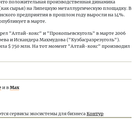
, что положительная производственная динамика
 (как сырья) на Липецкую металлургическую площадку. В
инского предприятия в прошлом году выросли на 14%.
опубликует в марте.
ел "Алтай-кокс" и "Прокопьевскуголь" в марте 2006
ева и Искандера Махмудова ("Кузбасразрезуголь").
вила $ 750 млн. На тот момент "Алтай-кокс" производил
е
и в
Max
тся сервисы экосистемы для бизнеса
Контур