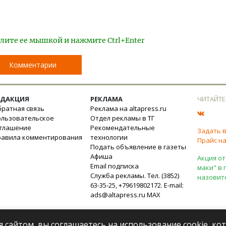
лите ее мышкой и нажмите Ctrl+Enter
Комментарии
ЕДАКЦИЯ
РЕКЛАМА
ЧИТАЙТЕ
ратная связь
Реклама на altapress.ru
ользовательское
Отдел рекламы в ТГ
оглашение
Рекомендательные
Задать 
равила комментирования
технологии
Прайс на
Подать объявление в газеты
Афиша
Акция от
Email подписка
маки" в 
Служба рекламы. Тел. (3852)
назовит
63-35-25, +79619802172. E-mail:
ads@altapress.ru
MAX
я сайтом, вы соглашаетесь на использование cookie, к