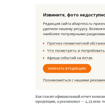
Извините, фото недоступно
Редакция сайта altapress.ru приз
уделили нашему ресурсу. Возможн
наиболее популярными разделами 
Прогноз геомагнитной обстанов
Что посмотреть и попробовать 
Афиша событий на Алтае.
НАПИСАТЬ В РЕДАКЦИЮ
Двухуровневые номера и вид на горы.
Архи
Познакомиться с нашими реклам
Каким будет новый бутик-отель
зем
«Белкур» в Белокурихе
пли
ста
Как гласит официальный отчет компани
ДОМА И КВАРТИРЫ
СТР
продукции, а реализовал — 4,23 млн. т