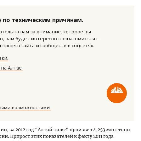
 по техническим причинам.
нательна вам за внимание, которое вы
о, вам будет интересно познакомиться с
нашего сайта и сообществ в соцсетях.
ки.
на Алтае.
тектурный код начинается с
Смелость архитектурных 
ными возможностями.
ли. Мощение крупноформатными
Генеральный директор к
тами становится новым
ЗИАС — об эстетике горо
ндартом благоустройства
трендах в фасадах и разв
и, за 2012 год "Алтай-кокс" произвел 4,253 млн. тонн
ОИТЕЛЬСТВО
СТРОИТЕЛЬСТВО
онн. Прирост этих показателей к факту 2011 года