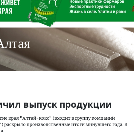
Алтая
личил выпуск продукции
е края "Алтай-кокс" (входит в группу компаний
) раскрыло производственные итоги минувшего года. В
я.