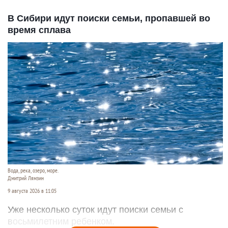
В Сибири идут поиски семьи, пропавшей во
время сплава
Вода, река, озеро, море.
Дмитрий Лямзин
9 августа 2026 в 11:05
Уже несколько суток идут поиски семьи с
восьмилетним ребенком.