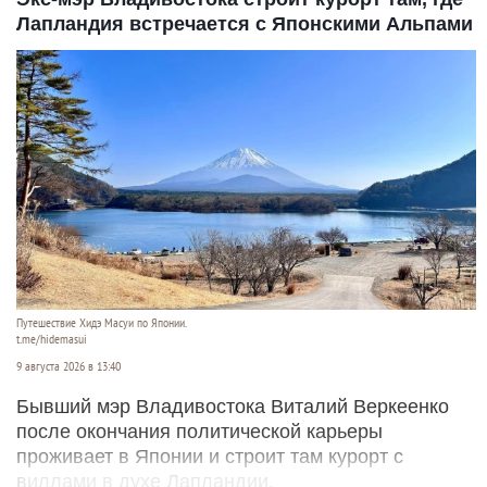
Лапландия встречается с Японскими Альпами
Путешествие Хидэ Масуи по Японии.
t.me/hidemasui
9 августа 2026 в 13:40
Бывший мэр Владивостока Виталий Веркеенко
после окончания политической карьеры
проживает в Японии и строит там курорт с
виллами в духе Лапландии.