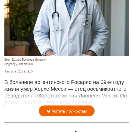
Врач. Доктор. Больница. Лечение
Шедеврум/Altapress.ru
8 августа 2026 в 19:35
В больнице аргентинского Росарио на 69-м году
жизни умер Хорхе Месси — отец восьмикратного
обладателя «Золотого мяча» Лионеля Месси. Он
долго боролся с тяжелой болезнью.
Читать полностью