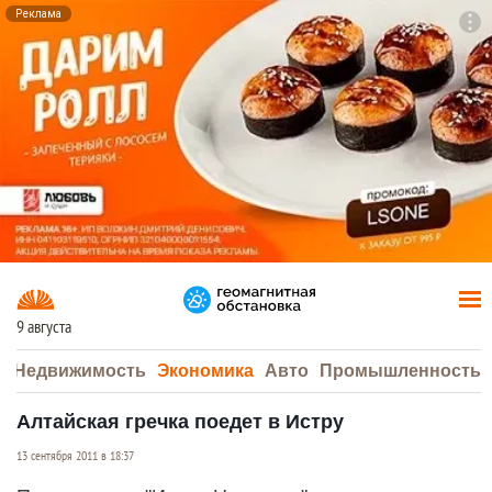
Реклама
To
F7
9 августа
а
Недвижимость
Экономика
Авто
Промышленность
Алтайская гречка поедет в Истру
13 сентября 2011 в 18:37