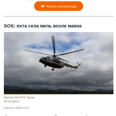
Читать полностью
SOS: яхта села мель возле маяка
Вертолет Ми-8 МЧС России.
49.mchs.gov.ru
9 августа 2026 в 12:35