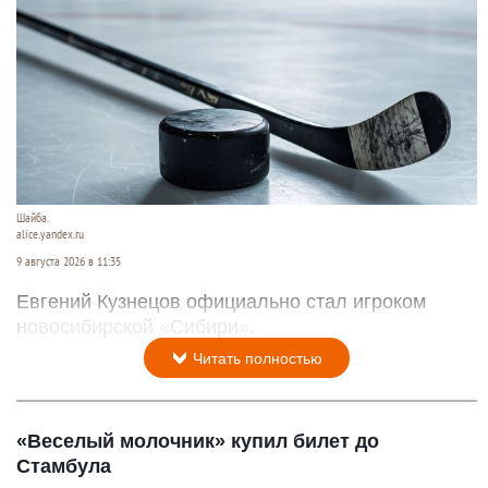
Шайба.
alice.yandex.ru
9 августа 2026 в 11:35
Евгений Кузнецов официально стал игроком
новосибирской «Сибири».
Читать полностью
«Веселый молочник» купил билет до
Стамбула