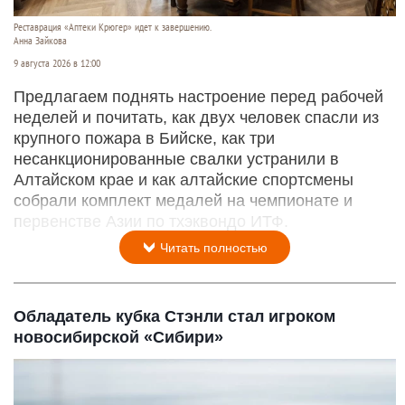
Реставрация «Аптеки Крюгер» идет к завершению.
Анна Зайкова
9 августа 2026 в 12:00
Предлагаем поднять настроение перед рабочей
неделей и почитать, как двух человек спасли из
крупного пожара в Бийске, как три
несанкционированные свалки устранили в
Алтайском крае и как алтайские спортсмены
собрали комплект медалей на чемпионате и
первенстве Азии по тхэквондо ИТФ.
Читать полностью
Обладатель кубка Стэнли стал игроком
новосибирской «Сибири»