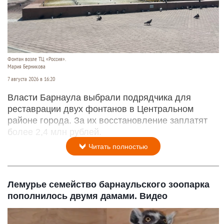
Фонтан возле ТЦ «Россия».
Мария Берникова
7 августа 2026 в 16:20
Власти Барнаула выбрали подрядчика для
реставрации двух фонтанов в Центральном
районе города. За их восстановление заплатят
более 2,4 млн рублей.
Читать полностью
Лемурье семейство барнаульского зоопарка
пополнилось двумя дамами. Видео