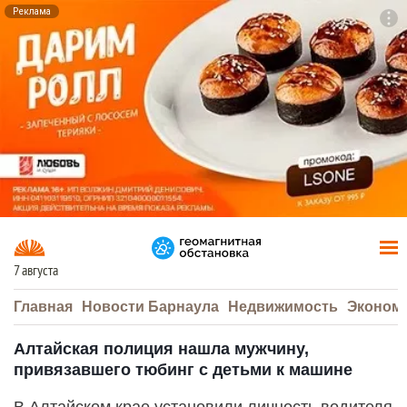
Реклама
To
F7
7 августа
Главная
Новости Барнаула
Недвижимость
Эконом
Алтайская полиция нашла мужчину,
привязавшего тюбинг с детьми к машине
В Алтайском крае установили личность водителя,