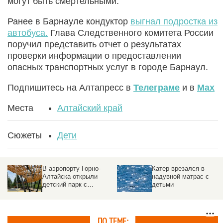
могут быть смертельными.
Ранее в Барнауле кондуктор
выгнал подростка из
автобуса.
Глава Следственного комитета России
поручил представить отчет о результатах
проверки информации о предоставлении
опасных транспортных услуг в городе Барнаул.
Подпишитесь на Алтапресс в
Телеграме
и в
Max
Места
Алтайский край
Сюжеты
Дети
В аэропорту Горно-
Катер врезался в
Алтайска открыли
надувной матрас с
детский парк с
детьми
батутами и гигантскими
шахматами
ПО ТЕМЕ: