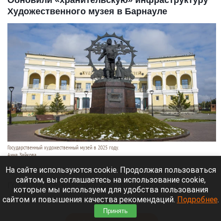
Художественного музея в Барнауле
Государственный художественный музей в 2025 году.
Анна Зайкова
7 августа 2026 в 15:50
На сайте используются cookie. Продолжая пользоваться
сайтом, вы соглашаетесь на использование cookie,
Государственный художественный музей
которые мы используем для удобства пользования
Алтайского края пополнил свой арсенал техники
сайтом и повышения качества рекомендаций.
Подробнее
.
для сбережения экспонатов.
Принять