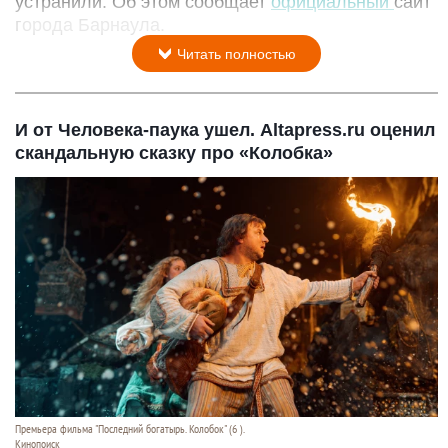
устранили. Об этом сообщает
официальный
сайт
города Барнаула.
Читать полностью
И от Человека-паука ушел. Altapress.ru оценил
скандальную сказку про «Колобка»
Премьера фильма "Последний богатырь. Колобок" (6 ).
Кинопоиск