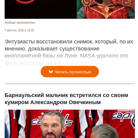
Злобные инопланетяне.
7 августа 2026 в 14:20
Энтузиасты восстановили снимок, который, по их
мнению, доказывает существование
инопланетной базы на Луне. NASA удалило это
фото много лет назад,
сообщает kp.ru.
Читать полностью
Барнаульский мальчик встретился со своим
кумиром Александром Овечкиным