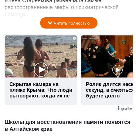
Елена Старенкова развенчала самые
распространенные мифы о психиатрической
помощи.
Читать полностью
i
Скрытая камера на
Ролик длится неск
пляже Крыма: Что люди
секунд, а смеяться
вытворяют, когда их не
будете долго
видят...
Школы для восстановления памяти появятся
в Алтайском крае