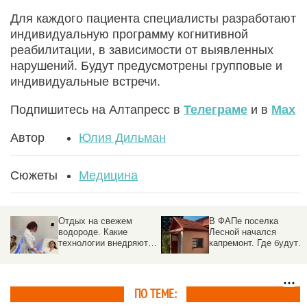
Для каждого пациента специалисты разработают
индивидуальную программу когнитивной
реабилитации, в зависимости от выявленных
нарушений. Будут предусмотрены групповые и
индивидуальные встречи.
Подпишитесь на Алтапресс в
Телеграме
и в
Max
Автор
Юлия Дильман
Сюжеты
Медицина
Отдых на свежем
В ФАПе поселка
водороде. Какие
Лесной начался
технологии внедряют в
капремонт. Где будут
санаториях Белокурихи
принимать врачи
ПО ТЕМЕ: