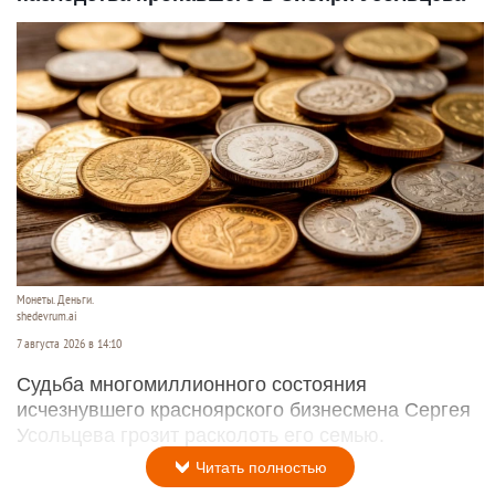
Монеты. Деньги.
shedevrum.ai
7 августа 2026 в 14:10
Судьба многомиллионного состояния
исчезнувшего красноярского бизнесмена Сергея
Усольцева грозит расколоть его семью.
Читать полностью