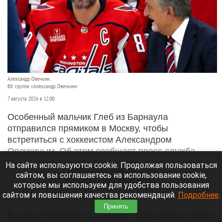
Александр Овечкин.
ВК группа «Александр Овечкин»
7 августа 2026 в 12:00
Особенный мальчик Глеб из Барнаула
отправился прямиком в Москву, чтобы
встретиться с хоккеистом Александром
Овечкиным. Об этом сообщает пресс-служба
проекта «
Михутка
».
На сайте используются cookie. Продолжая пользоваться
сайтом, вы соглашаетесь на использование cookie,
Читать полностью
которые мы используем для удобства пользования
сайтом и повышения качества рекомендаций.
Подробнее
.
Принять
В центре Барнаула продают популярное кафе