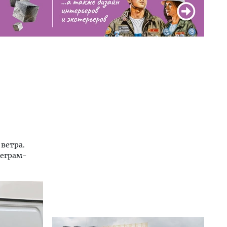
 ветра.
леграм-