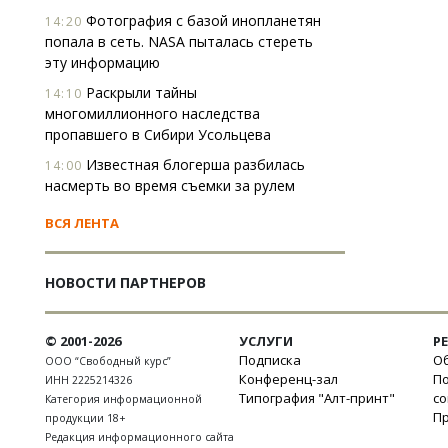
Фотография с базой инопланетян
14:20
попала в сеть. NASA пыталась стереть
эту информацию
Раскрыли тайны
14:10
многомиллионного наследства
пропавшего в Сибири Усольцева
Известная блогерша разбилась
14:00
насмерть во время съемки за рулем
ВСЯ ЛЕНТА
НОВОСТИ ПАРТНЕРОВ
© 2001-2026
УСЛУГИ
Р
Подписка
Об
ООО “Свободный курс”
Конференц-зал
П
ИНН 2225214326
Типография "Алт-принт"
с
Категория информационной
П
продукции 18+
Редакция информационного сайта