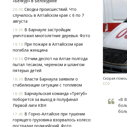
«Белкур» в Белокурихе
Сводка происшествий. Что
20:00
случилось в Алтайском крае с 6 по 7
августа
В Барнауле застройщик
19:35
уничтожил многолетние деревья. Фото
При пожаре в Алтайском крае
19:10
Архи
погибла женщина
зем
Отчим-деспот на Алтае полгода
18:50
пли
пытал тесаком, черенком и шлангом
ста
пятерых детей
СТР
Скорая помо
Власти Барнаула заявили о
18:30
СС0
стабилизации ситуации с топливом
Барнаульская команда «Трегуб»
18:05
поборется за выход в полуфинал
«В В
Первой лиги КВН
боль
боль
В Горно-Алтайске при тушении
17:45
горящего грузовика взорвалось колесо:
пострадал полицейский. Фото