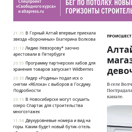
В Горный Алтай впервые приехала
21:35
ПРОИСШЕСТ
звезда «Ворониных» Екатерина Волкова
Алта
Лидию Невзорову* заочно
21:12
арестовали в Петербурге
мага
Программу партнерских хабов для
20:55
дево
хранения товаров запускает Wildberries
Лидер «Родины» подал иск о
20:35
снятии «Яблока» с выборов в Госдуму.
В селе Вол
Подробности
Пострадала
канале.
В Новосибирске могут осушить
20:15
озеро Спартак для строительства
многоэтажек
Двухуровневые номера и вид на
11:56
горы. Каким будет новый бутик-отель