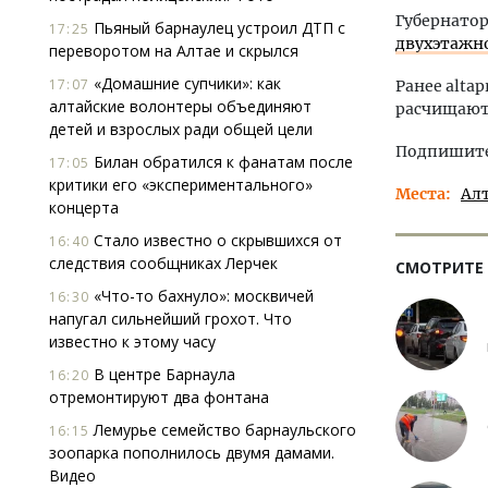
Губернатор
Пьяный барнаулец устроил ДТП с
17:25
двухэтажн
переворотом на Алтае и скрылся
«Домашние супчики»: как
17:07
Ранее altap
алтайские волонтеры объединяют
расчищают 
детей и взрослых ради общей цели
Подпишитес
Билан обратился к фанатам после
17:05
критики его «экспериментального»
Места
Ал
концерта
Стало известно о скрывшихся от
16:40
следствия сообщниках Лерчек
СМОТРИТЕ
«Что-то бахнуло»: москвичей
16:30
напугал сильнейший грохот. Что
известно к этому часу
В центре Барнаула
16:20
отремонтируют два фонтана
Лемурье семейство барнаульского
16:15
зоопарка пополнилось двумя дамами.
Видео