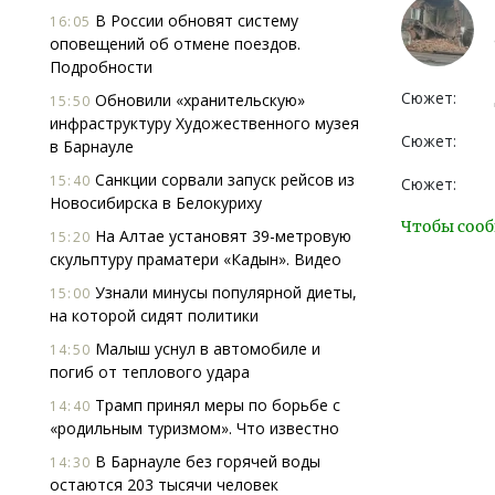
В России обновят систему
16:05
оповещений об отмене поездов.
Подробности
Сюжет:
Обновили «хранительскую»
15:50
инфраструктуру Художественного музея
Сюжет:
в Барнауле
Санкции сорвали запуск рейсов из
15:40
Сюжет:
Новосибирска в Белокуриху
Чтобы сооб
На Алтае установят 39-метровую
15:20
скульптуру праматери «Кадын». Видео
Узнали минусы популярной диеты,
15:00
на которой сидят политики
Малыш уснул в автомобиле и
14:50
погиб от теплового удара
Трамп принял меры по борьбе с
14:40
«родильным туризмом». Что известно
В Барнауле без горячей воды
14:30
остаются 203 тысячи человек