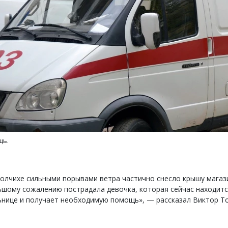
тектурный код начинается с
Ищем новые берега. Ген
ли. Мощение крупноформатными
«Жилищной инициативы»
тами становится новым
Гатилов — о том, как де
ндартом благоустройства
оставаться на плаву, ког
штормит
ОИТЕЛЬСТВО
щь.
СТРОИТЕЛЬСТВО
олчихе сильными порывами ветра частично снесло крышу магази
шому сожалению пострадала девочка, которая сейчас находитс
нице и получает необходимую помощь», — рассказал Виктор Т