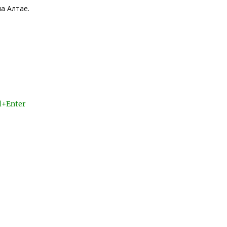
а Алтае.
l+Enter