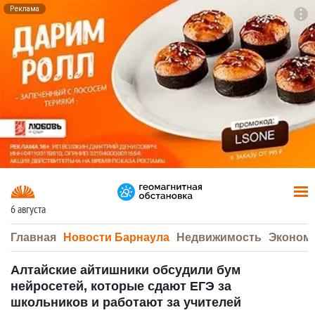
Реклама
To
F7
6 августа
Главная
Новости Барнаула
Недвижимость
Эконом
Алтайские айтишники обсудили бум
нейросетей, которые сдают ЕГЭ за
школьников и работают за учителей