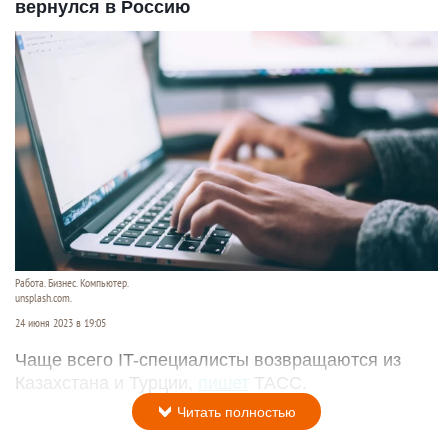
вернулся в Россию
Работа. Бизнес. Компьютер.
unsplash.com.
24 июня 2023 в 19:05
Чаще всего IT-специалисты возвращаются из
Казахстана и Турции,
пишет
ТАСС.
Читать полностью