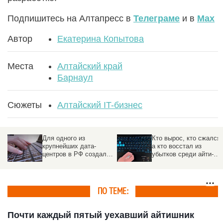
Подпишитесь на Алтапресс в
Телеграме
и в
Max
Автор
Екатерина Копытова
Места
Алтайский край
Барнаул
Сюжеты
Алтайский IT-бизнес
Для одного из
Кто вырос, кто сжался,
крупнейших дата-
а кто восстал из
центров в РФ создали
убытков среди айти-
ПО на Алтайском
компаний по итогам
заводе
2025 года
ПО ТЕМЕ:
Почти каждый пятый уехавший айтишник