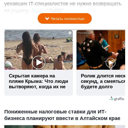
уехавших IT-специалистов не нужно возвращать
на родину,
пишет
"Лайф".
Читать полностью
i
Скрытая камера на
Ролик длится неск
пляже Крыма: Что люди
секунд, а смеяться
вытворяют, когда их не
будете долго
видят...
Пониженные налоговые ставки для ИТ-
бизнеса планируют ввести в Алтайском крае