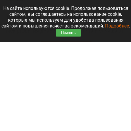
5 августа 2026 в 16:50
На сайте используются cookie. Продолжая пользоваться
сайтом, вы соглашаетесь на использование cookie,
Пешие прогулки повышают выносливость,
которые мы используем для удобства пользования
укрепляют иммунную систему и мышцы, снижают
сайтом и повышения качества рекомендаций.
Подробнее
.
риск развития диабета второго типа и улучшают
Принять
сон.
Читать полностью
«Политеховский маньяк» попросился в зону
спецоперации