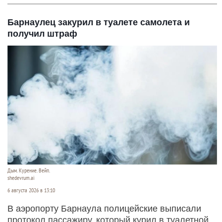
Барнаулец закурил в туалете самолета и
получил штраф
Дым. Курение. Вейп.
shedevrum.ai
6 августа 2026 в 13:10
В аэропорту Барнаула полицейские выписали
протокол пассажиру, который курил в туалетной