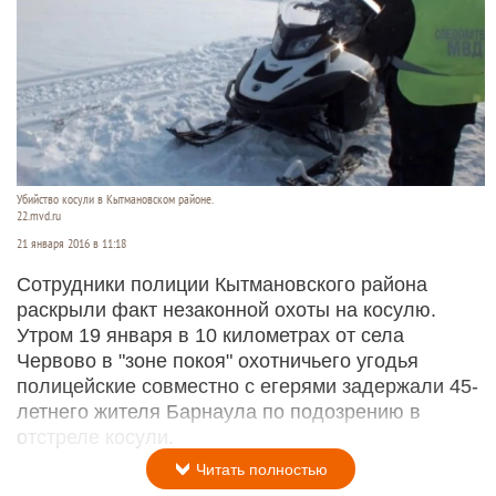
Убийство косули в Кытмановском районе.
22.mvd.ru
21 января 2016 в 11:18
Сотрудники полиции Кытмановского района
раскрыли факт незаконной охоты на косулю.
Утром 19 января в 10 километрах от села
Червово в "зоне покоя" охотничьего угодья
полицейские совместно с егерями задержали 45-
летнего жителя Барнаула по подозрению в
отстреле косули.
Читать полностью