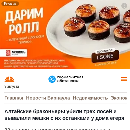
Реклама
To
F7
9 августа
Главная
Новости Барнаула
Недвижимость
Эконом
Алтайские браконьеры убили трех лосей и
вывалили мешки с их останками у дома егеря
22 января на территории государственного