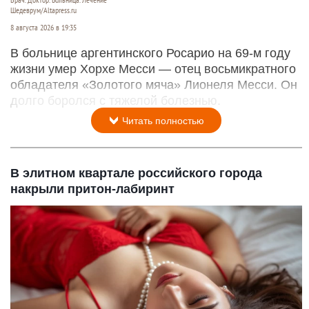
Шедеврум/Altapress.ru
8 августа 2026 в 19:35
В больнице аргентинского Росарио на 69-м году
жизни умер Хорхе Месси — отец восьмикратного
обладателя «Золотого мяча» Лионеля Месси. Он
долго боролся с тяжелой болезнью.
Читать полностью
В элитном квартале российского города
накрыли притон-лабиринт