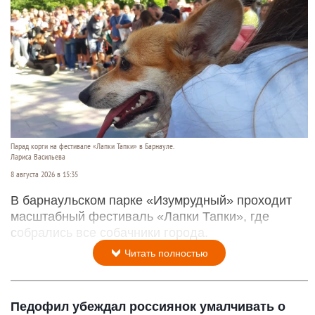
Парад корги на фестивале «Лапки Тапки» в Барнауле.
Лариса Васильева
8 августа 2026 в 15:35
В барнаульском парке «Изумрудный» проходит
масштабный фестиваль «Лапки Тапки», где
собрались все собачники города.
Читать полностью
Педофил убеждал россиянок умалчивать о