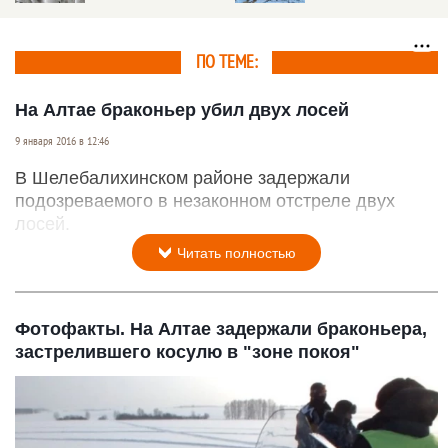
машины и бензопилы
полмиллиона рублей
ПО ТЕМЕ:
На Алтае браконьер убил двух лосей
9 января 2016 в 12:46
В Шелебалихинском районе задержали
подозреваемого в незаконном отстреле двух
лосей.
Читать полностью
Фотофакты. На Алтае задержали браконьера,
застрелившего косулю в "зоне покоя"