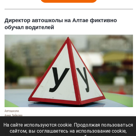
Директор автошколы на Алтае фиктивно
обучал водителей
Автошкола.
Анна Зайкова
8 августа 2026 в 16:05
На сайте используются cookie. Продолжая пользоваться
сайтом, вы соглашаетесь на использование cookie,
В Горно-Алтайске перед судом предстанет