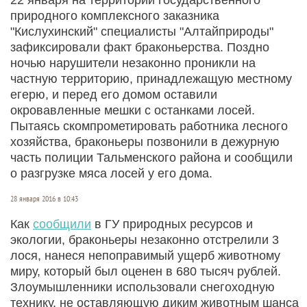
природного комплексного заказника
"Кислухинский" специалисты "Алтайприроды"
зафиксировали факт браконьерства. Поздно
ночью нарушители незаконно проникли на
частную территорию, принадлежащую местному
егерю, и перед его домом оставили
окровавленные мешки с останками лосей.
Пытаясь скомпрометировать работника лесного
хозяйства, браконьеры позвонили в дежурную
часть полиции Тальменского района и сообщили
о разгрузке мяса лосей у его дома.
28 января 2016 в 10:43
Как
сообщили
в ГУ природных ресурсов и
экологии, браконьеры незаконно отстрелили 3
лося, нанеся непоправимый ущерб животному
миру, который был оценен в 680 тысяч рублей.
Злоумышленники использовали снегоходную
технику, не оставляющую диким животным шанса