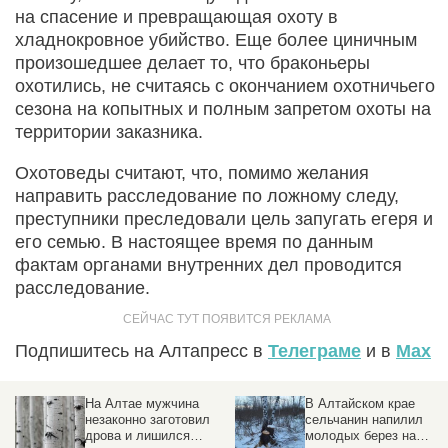
на спасение и превращающая охоту в
хладнокровное убийство. Еще более циничным
произошедшее делает то, что браконьеры
охотились, не считаясь с окончанием охотничьего
сезона на копытных и полным запретом охоты на
территории заказника.
Охотоведы считают, что, помимо желания
направить расследование по ложному следу,
преступники преследовали цель запугать егеря и
его семью. В настоящее время по данным
фактам органами внутренних дел проводится
расследование.
Подпишитесь на Алтапресс в
Телеграме
и в
Max
На Алтае мужчина
В Алтайском крае
а
незаконно заготовил
сельчанин напилил
дрова и лишился
молодых берез на