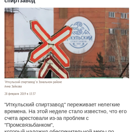
спиртзавод"
"Иткульский спиртзавод" в Зональном районе
Анна Зайкова
28 февраля 2019 в 15:37
"Иткульский спиртзавод" переживает нелегкие
времена. На этой неделе стало известно, что его
счета арестовали из-за проблем с
"Промсвязьбанком",
который наложил обеспечительной меры по