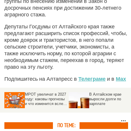
группы по внесению изменений в Закон о
досрочных пенсиях при достижении 30-летнего
аграрного стажа.
Депутаты Госдумы от Алтайского края также
предлагают расширить список профессий, чтобы,
кроме доярок и трактористов, в него попали
сельские строители, учетчики, экономисты, а
также исключить норму, по которой аграрии с
необходимым стажем, переехав в город, теряют
право на эту льготу.
Подпишитесь на Алтапресс в
Телеграме
и в
Max
МРОТ увеличат в 2027
В Алтайском крае
году: каковы прогнозы
выросли долги по
и что изменится вслед
зарплате
за повышением
ПО ТЕМЕ: