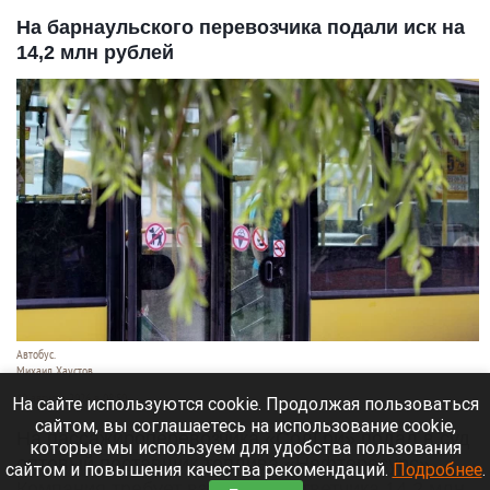
На барнаульского перевозчика подали иск на
14,2 млн рублей
Автобус.
Михаил Хаустов
10 августа 2026 в 08:50
На сайте используются cookie. Продолжая пользоваться
сайтом, вы соглашаетесь на использование cookie,
На пассажироперевозчика «СолГри» подал в суд
которые мы используем для удобства пользования
оптовый поставщик топлива «Нефтересурс».
сайтом и повышения качества рекомендаций.
Подробнее
.
Компания требует взыскать с ответчика 14,2 млн