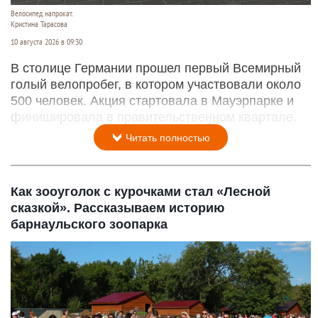
Велосипед напрокат.
Кристина Тарасова
10 августа 2026 в 09:30
В столице Германии прошел первый Всемирный
голый велопробег, в котором участвовали около
500 человек. Акция стартовала в Мауэрпарке и
финишировала в правительственном квартале.
Читать полностью
Как зооуголок с курочками стал «Лесной
сказкой». Рассказываем историю
барнаульского зоопарка