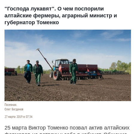
"Господа лукавят". О чем поспорили
алтайские фермеры, аграрный министр и
губернатор Томенко
Посевная.
Олег Богданов
27 марта 2019 в 07:34
25 марта Виктор Томенко позвал актив алтайских