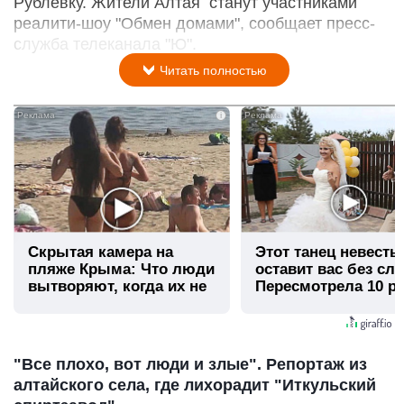
Рублевку. Жители Алтая станут участниками
реалити-шоу "Обмен домами", сообщает пресс-
служба телеканала "Ю".
Читать полностью
i
Скрытая камера на
Этот танец невесты
пляже Крыма: Что люди
оставит вас без сло
вытворяют, когда их не
Пересмотрела 10 ра
видят...
"Все плохо, вот люди и злые". Репортаж из
алтайского села, где лихорадит "Иткульский