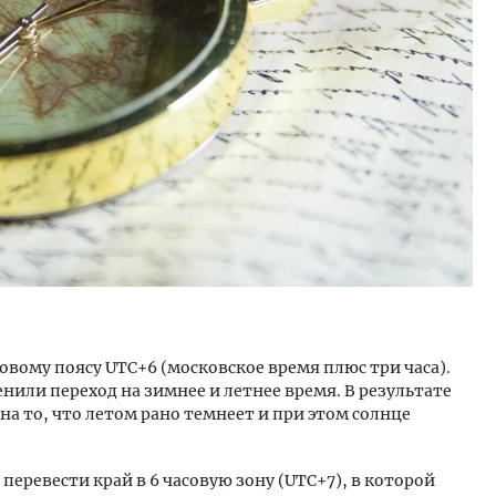
ость архитектурных идей.
Ищем новые берега. Ген
еральный директор компании
«Жилищной инициативы»
 — об эстетике городов,
Гатилов — о том, как де
дах в фасадах и развитии рынка
оставаться на плаву, ког
штормит
ОИТЕЛЬСТВО
СТРОИТЕЛЬСТВО
овому поясу UTC+6 (московское время плюс три часа).
нили переход на зимнее и летнее время. В результате
на то, что летом рано темнеет и при этом солнце
перевести край в 6 часовую зону (UTC+7), в которой