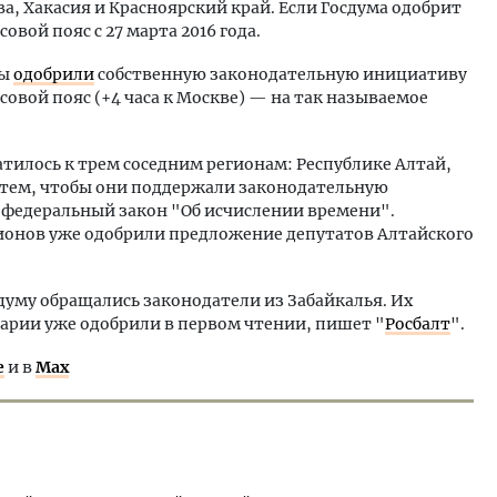
а, Хакасия и Красноярский край. Если Госдума одобрит
вой пояс с 27 марта 2016 года.
ты
одобрили
собственную законодательную инициативу
асовой пояс (+4 часа к Москве) — на так называемое
атилось к трем соседним регионам: Республике Алтай,
 тем, чтобы они поддержали законодательную
федеральный закон "Об исчислении времени".
ионов уже одобрили предложение депутатов Алтайского
сдуму обращались законодатели из Забайкалья. Их
рии уже одобрили в первом чтении, пишет "
Росбалт
".
е
и в
Max