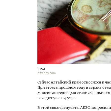
Архитектурный код начинается с
Смел
земли. Мощение крупноформатными
Ген
плитами становится новым
ЗИАС
стандартом благоустройства
трен
СТРОИТЕЛЬСТВО
СТР
Часы.
pixabay.com
Сейчас Алтайский край относится к час
При этом в прошлом году в стране отме
многие жители края стали жаловаться 
всходит уже в 4 утра.
В этой связи депутаты АКЗС попросили 