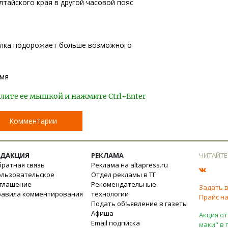
тайского края в другой часовой пояс
алка подорожает больше возможного
емя
лите ее мышкой и нажмите Ctrl+Enter
Комментарии
ЕДАКЦИЯ
РЕКЛАМА
ЧИТАЙТЕ
ратная связь
Реклама на altapress.ru
ользовательское
Отдел рекламы в ТГ
оглашение
Рекомендательные
Задать 
равила комментирования
технологии
Прайс на
Подать объявление в газеты
Афиша
Акция от
Email подписка
маки" в 