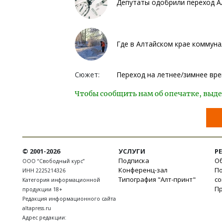
Депутаты одобрили переход Ал
Где в Алтайском крае коммун
Сюжет:
Переход на летнее/зимнее вр
Чтобы сообщить нам об опечатке, выде
© 2001-2026
УСЛУГИ
Р
Подписка
Об
ООО “Свободный курс”
Конференц-зал
П
ИНН 2225214326
Типография "Алт-принт"
с
Категория информационной
П
продукции 18+
Редакция информационного сайта
altapress.ru
Адрес редакции: