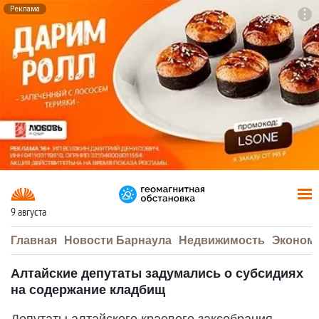
Реклама
To
F7
9 августа
Главная
Новости Барнаула
Недвижимость
Эконом
Алтайские депутаты задумались о субсидиях
на содержание кладбищ
Депутаты алтайского краевого заксобрания