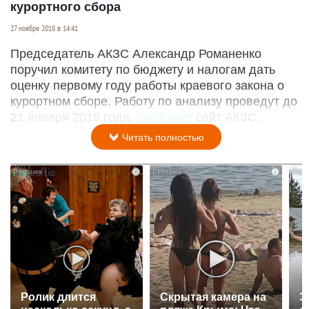
курортного сбора
27 ноября 2018 в 14:41
Председатель АКЗС Александр Романенко
поручил комитету по бюджету и налогам дать
оценку первому году работы краевого закона о
курортном сборе. Работу по анализу проведут до
21 января 2019 года,
сообщает
сайт АКЗС.
Читать полностью
i
i
Ролик длится
Скрытая камера на
Э