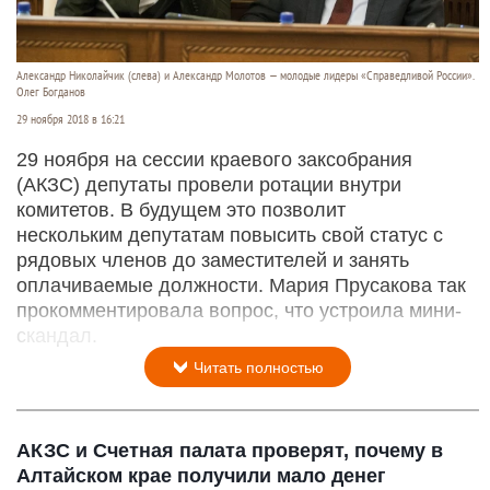
Александр Николайчик (слева) и Александр Молотов — молодые лидеры «Справедливой России».
Олег Богданов
29 ноября 2018 в 16:21
29 ноября на сессии краевого заксобрания
(АКЗС) депутаты провели ротации внутри
комитетов. В будущем это позволит
нескольким депутатам повысить свой статус с
рядовых членов до заместителей и занять
оплачиваемые должности. Мария Прусакова так
прокомментировала вопрос, что устроила мини-
скандал.
Читать полностью
АКЗС и Счетная палата проверят, почему в
Алтайском крае получили мало денег