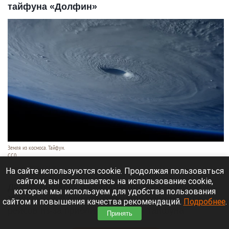
тайфуна «Долфин»
Земля из космоса. Тайфун.
СС0
9 августа 2026 в 17:05
На сайте используются cookie. Продолжая пользоваться
сайтом, вы соглашаетесь на использование cookie,
Два крупнейших аэропорта Шанхая — Пудун и
которые мы используем для удобства пользования
Хунцяо — к 9 августа отменили порядка 60%
сайтом и повышения качества рекомендаций.
Подробнее
.
рейсов из-за приближающегося тайфуна
Принять
«Долфин».