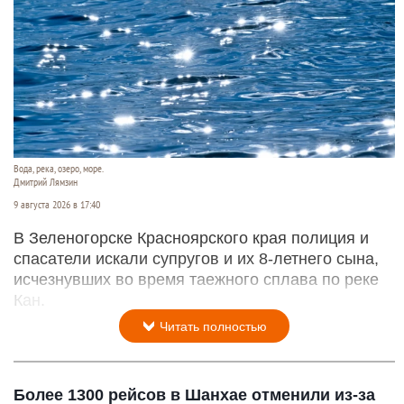
Вода, река, озеро, море.
Дмитрий Лямзин
9 августа 2026 в 17:40
В Зеленогорске Красноярского края полиция и
спасатели искали супругов и их 8-летнего сына,
исчезнувших во время таежного сплава по реке
Кан.
Читать полностью
Более 1300 рейсов в Шанхае отменили из-за