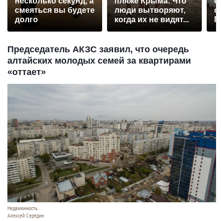
несколько секунд, а
пляже Крыма: Что
о
смеяться вы будете
люди вытворяют,
с
долго
когда их не видят...
П
р
Председатель АКЗС заявил, что очередь
алтайских молодых семей за квартирами
«оттает»
Недвижимость.
Алексей Середин