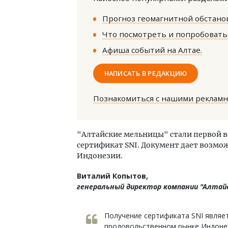
Прогноз геомагнитной обстанов
Что посмотреть и попробовать 
Афиша событий на Алтае.
НАПИСАТЬ В РЕДАКЦИЮ
Ище
«Жи
Познакомиться с нашими реклам
Гати
оста
што
"Алтайские мельницы" стали первой 
СТР
сертификат SNI. Документ дает возмо
Индонезии.
Виталий Копытов,
генеральный директор компании "Алтай
Получение сертификата SNI являе
продовольственном рынке Индонез