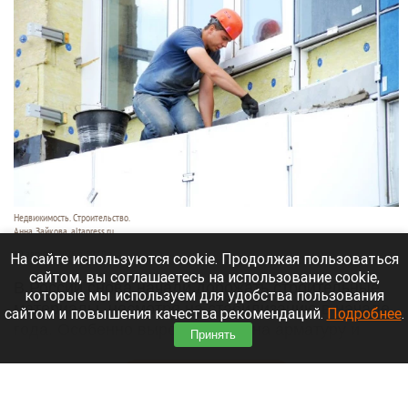
Недвижимость. Строительство.
Анна Зайкова, altapress.ru
10 августа 2026 в 10:10
На сайте используются cookie. Продолжая пользоваться
сайтом, вы соглашаетесь на использование cookie,
В России снова начали дорожать строительные
которые мы используем для удобства пользования
материалы, несмотря на стабилизацию в начале
сайтом и повышения качества рекомендаций.
Подробнее
.
года. Особенно выросли цены на арматуру и
Принять
битум,
сообщает
ТАСС.
Читать полностью