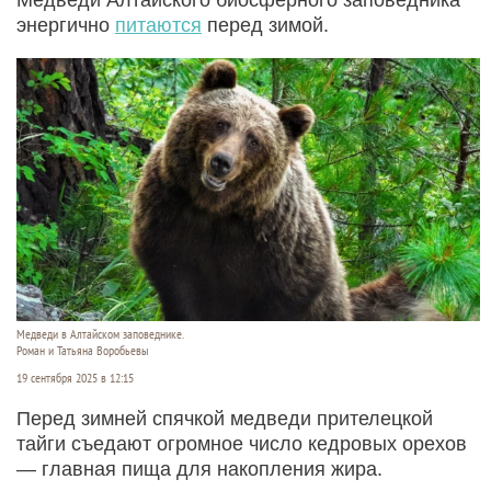
энергично
питаются
перед зимой.
Медведи в Алтайском заповеднике.
Роман и Татьяна Воробьевы
19 сентября 2025 в 12:15
Перед зимней спячкой медведи прителецкой
тайги съедают огромное число кедровых орехов
— главная пища для накопления жира.