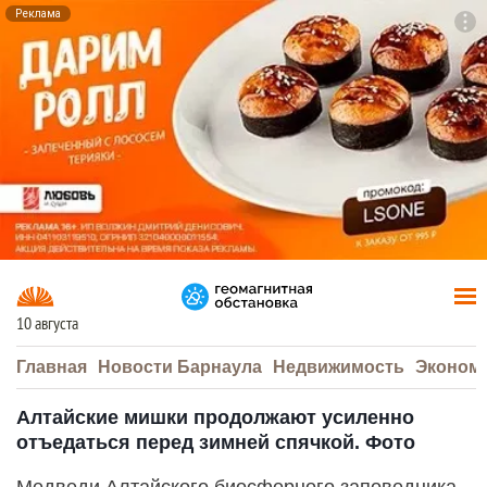
Реклама
To
F7
10 августа
Главная
Новости Барнаула
Недвижимость
Эконом
Алтайские мишки продолжают усиленно
отъедаться перед зимней спячкой. Фото
Медведи Алтайского биосферного заповедника