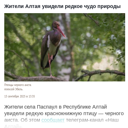
Жители Алтая увидели редкое чудо природы
Птенцы черного аиста.
Алексей Эбель.
13 сентября 2025 в 13:35
Жители села Паспаул в Республике Алтай
увидели редкую краснокнижную птицу — черного
аиста. Об этом
сообщает
телеграм-канал «Наш
Алтай».