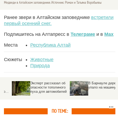
Медведи в Алтайском заповеднике. Источник: Роман и Татьяна Воробьевы
Ранее звери в Алтайском заповеднике
встретили
первый осенний снег.
Подпишитесь на Алтапресс в
Телеграме
и в
Max
Места
Республика Алтай
Сюжеты
Животные
Природа
Эксперт рассказал об
В Барнауле дерево
опасности тополиного
упало на машину
пуха для автомобилей
ПО ТЕМЕ: