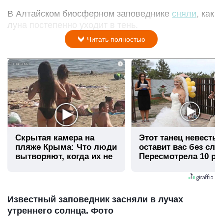
В Алтайском биосферном заповеднике
сняли
, как
луна постепенно уходит в тень.
Читать полностью
i
Скрытая камера на
Этот танец невесты
пляже Крыма: Что люди
оставит вас без сло
вытворяют, когда их не
Пересмотрела 10 ра
видят...
Известный заповедник засняли в лучах
утреннего солнца. Фото