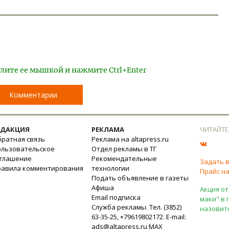
лите ее мышкой и нажмите Ctrl+Enter
Комментарии
ЕДАКЦИЯ
РЕКЛАМА
ЧИТАЙТЕ
ратная связь
Реклама на altapress.ru
ользовательское
Отдел рекламы в ТГ
оглашение
Рекомендательные
Задать 
равила комментирования
технологии
Прайс на
Подать объявление в газеты
Афиша
Акция от
Email подписка
маки" в 
Служба рекламы. Тел. (3852)
назовит
63-35-25, +79619802172. E-mail:
ads@altapress.ru
MAX