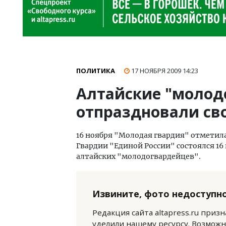
ПОЛИТИКА
17 НОЯБРЯ 2009
14:23
Алтайские "молод
отпраздновали св
16 ноября "Молодая гвардия" отметил
Гвардии "Единой России" состоялся 16
алтайских "молодогвардейцев".
Извините, фото недоступно
Редакция сайта altapress.ru приз
уделили нашему ресурсу. Возможн