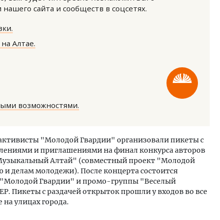
нашего сайта и сообществ в соцсетях.
ки.
на Алтае.
Архитектурный код начин
земли. Мощение крупно
плитами становится нов
ными возможностями.
стандартом благоустрой
СТРОИТЕЛЬСТВО
активисты "Молодой Гвардии" организовали пикеты с
влениями и приглашениями на финал конкурса авторов
Музыкальный Алтай" (совместный проект "Молодой
 и делам молодежи). После концерта состоится
"Молодой Гвардии" и промо-группы "Веселый
Р. Пикеты с раздачей открыток прошли у входов во все
 на улицах города.