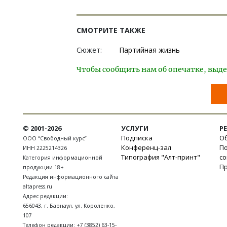
СМОТРИТЕ ТАКЖЕ
Сюжет:
Партийная жизнь
Чтобы сообщить нам об опечатке, выде
© 2001-2026
УСЛУГИ
Р
Подписка
Об
ООО “Свободный курс”
Конференц-зал
П
ИНН 2225214326
Типография "Алт-принт"
с
Категория информационной
П
продукции 18+
Редакция информационного сайта
altapress.ru
Адрес редакции:
656043
,
г. Барнаул
,
ул. Короленко,
107
Телефон редакции:
+7 (3852) 63-15-