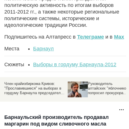
политическую активность по итогам выборов
2011-2012 гг., а также некоторые региональные
политические системы, исторические и
идеологические традиции России.
Подпишитесь на Алтапресс в
Телеграме
и в
Max
Места
Барнаул
Сюжеты
Выборы в гордуму Барнаула-2012
Член крайизбиркома Кривов:
Руководитель
"Прославившиеся" на выборах в
алтайских "яблочников
гордуму Барнаула председатели
попросил прокурора
УИКов сохранили свои посты
края разобраться с
нарушениями на
октябрьских выборах в
гордуму
Барнаульский производитель продавал
маргарин под видом сливочного масла