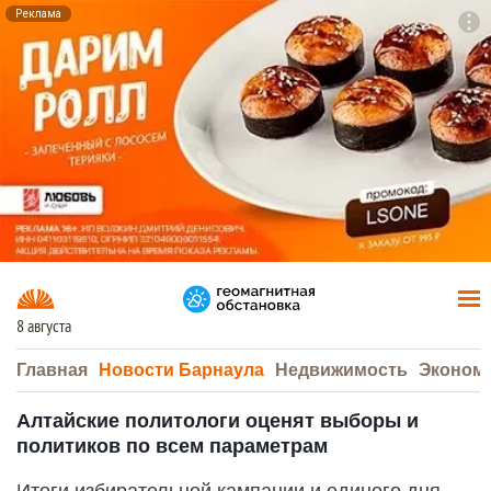
Реклама
To
F7
8 августа
Главная
Новости Барнаула
Недвижимость
Эконом
Алтайские политологи оценят выборы и
политиков по всем параметрам
Итоги избирательной кампании и единого дня