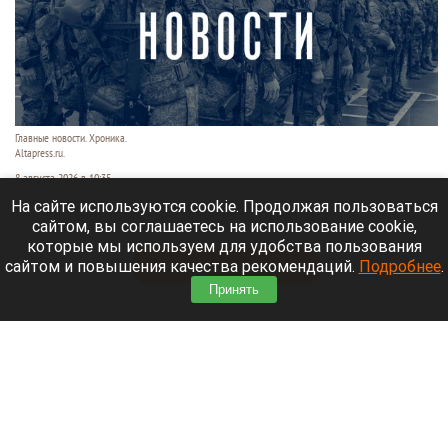
Главные новости. Хроника.
Altapress.ru.
8 августа 2026 в 10:35
На сайте используются cookie. Продолжая пользоваться
Рассказываем о последних событиях
сайтом, вы соглашаетесь на использование cookie,
специальной военной операции на Украине.
которые мы используем для удобства пользования
сайтом и повышения качества рекомендаций.
Подробнее
.
Читать полностью
Принять
После десятилетий жизни на Алтае семью
известного «Веселого молочника» Уолкера
могут депортировать