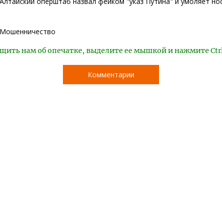
Алтайский оперштаб назвал фейком "указ Путина" и умоляет но
Мошенничество
щить нам об опечатке, выделите ее мышкой и нажмите Ctr
Комментарии