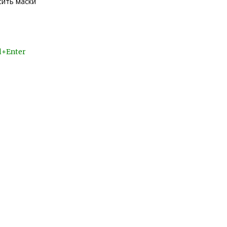
сить маски
l+Enter