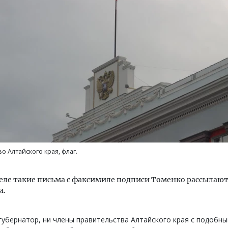
Архитектурный код начин
земли. Мощение крупно
плитами становится нов
стандартом благоустрой
СТРОИТЕЛЬСТВО
о Алтайского края, флаг.
еле такие письма с факсимиле подписи Томенко рассылаю
и.
губернатор, ни члены правительства Алтайского края с подобн