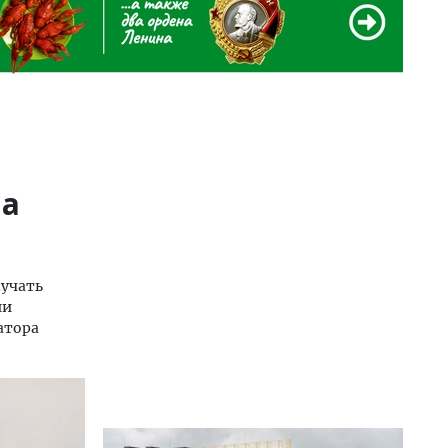
ма
лучать
ии
атора