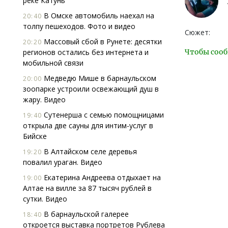
реке Катунь
В Омске автомобиль наехал на
20:40
толпу пешеходов. Фото и видео
Сюжет:
Массовый сбой в Рунете: десятки
20:20
регионов остались без интернета и
Чтобы сооб
мобильной связи
Медведю Мише в барнаульском
20:00
зоопарке устроили освежающий душ в
жару. Видео
Сутенерша с семью помощницами
19:40
открыла две сауны для интим-услуг в
Бийске
В Алтайском селе деревья
19:20
повалил ураган. Видео
Екатерина Андреева отдыхает на
19:00
Алтае на вилле за 87 тысяч рублей в
сутки. Видео
В барнаульской галерее
18:40
откроется выставка портретов Рублева