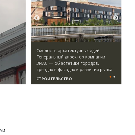
ается с
Смелость архитектурных идей.
Арх
форматными
Генеральный директор компании
зем
ым
ЗИАС — об эстетике городов,
пли
ства
трендах в фасадах и развитии рынка
ста
СТРОИТЕЛЬСТВО
СТ
т
ыми