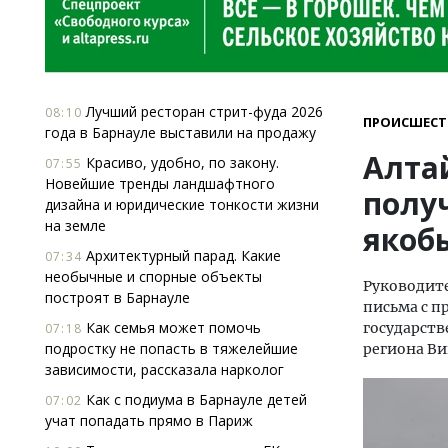
Лучший ресторан стрит-фуда 2026
08:10
ПРОИСШЕСТ
года в Барнауле выставили на продажу
Алта
Красиво, удобно, по закону.
07:55
Новейшие тренды ландшафтного
полу
дизайна и юридические тонкости жизни
на земле
якоб
Архитектурный парад. Какие
07:34
необычные и спорные объекты
Руководите
построят в Барнауле
письма с 
Как семья может помочь
государств
07:18
подростку не попасть в тяжелейшие
региона Ви
зависимости, рассказала нарколог
Как с подиума в Барнауле детей
07:02
учат попадать прямо в Париж