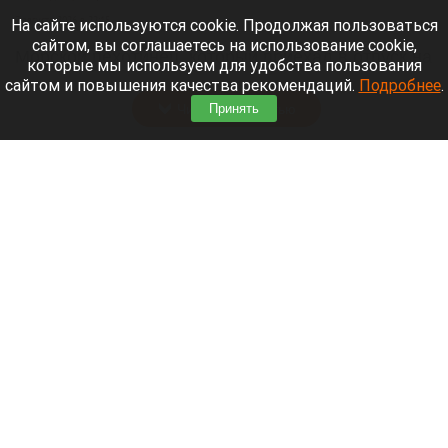
7 августа 2026 в 22:15
На сайте используются cookie. Продолжая пользоваться
сайтом, вы соглашаетесь на использование cookie,
Морской пехотинец, который приехал в отпуск на
которые мы используем для удобства пользования
Алтай, пережил чудовищную серию событий.
сайтом и повышения качества рекомендаций.
Подробнее
.
Читать полностью
Принять
В Барнауле водитель сбил женщину на зебре
и скрылся