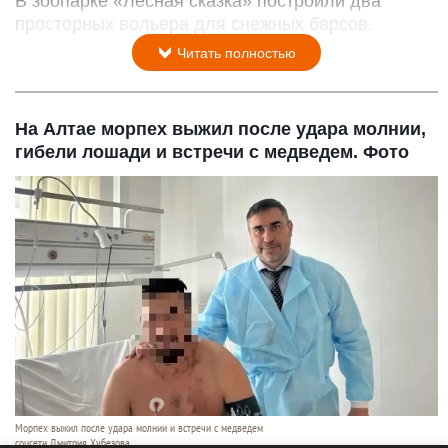
В зоопарке «Лесная сказка» построили два
просторных вольера для снежных барсов.
Читать полностью
На Алтае морпех выжил после удара молнии,
гибели лошади и встречи с медведем. Фото
Морпех выжил после удара молнии и встречи с медведем
соцсети Дмитрия Хубезова