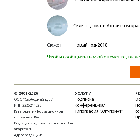
Сидите дома: в Алтайском кра
Сюжет:
Новый год-2018
Чтобы сообщить нам об опечатке, выде
© 2001-2026
УСЛУГИ
Р
Подписка
Об
ООО “Свободный курс”
Конференц-зал
П
ИНН 2225214326
Типография "Алт-принт"
с
Категория информационной
П
продукции 18+
Редакция информационного сайта
altapress.ru
Адрес редакции: