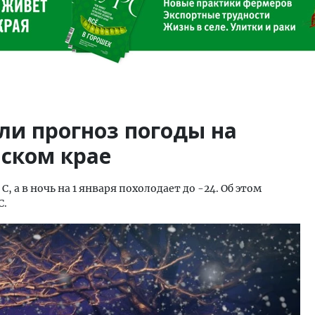
ли прогноз погоды на
йском крае
 С, а в ночь на 1 января похолодает до -24. Об этом
С.