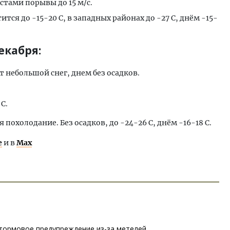
стами порывы до 15 м/с.
тся до -15-20 С, в западных районах до -27 С, днём -15-
екабря:
 небольшой снег, днем без осадков.
С.
я похолодание. Без осадков, до -24-26 С, днём -16-18 С.
е
и в
Max
тормовое предупреждение из-за метелей