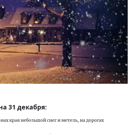
тектурный код начинается с
Смелость архитектурных 
ли. Мощение крупноформатными
Генеральный директор к
тами становится новым
ЗИАС — об эстетике горо
ндартом благоустройства
трендах в фасадах и разв
ОИТЕЛЬСТВО
СТРОИТЕЛЬСТВО
на 31 декабря:
ах края небольшой снег и метель, на дорогах