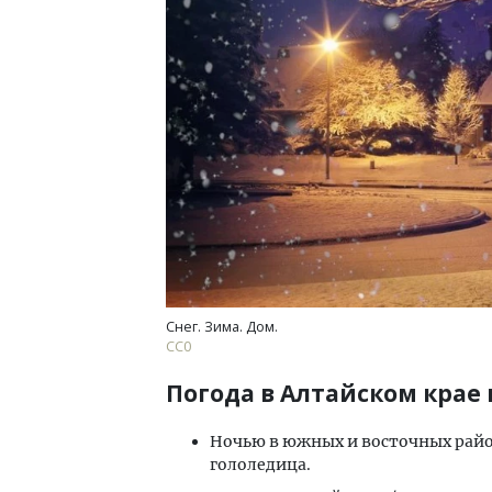
Архи
зем
пли
ста
СТР
Снег. Зима. Дом.
СС0
Погода в Алтайском крае 
Ночью в южных и восточных район
гололедица.