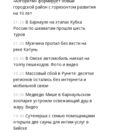
«Алгоритм» формирует новый
городской район с горизонтом развития
на 10 лет
В Барнауле на этапах Кубка
21:20
России по шахматам прошли шесть
туров
Мужчина пропал без вести на
21:00
реке Катунь
В Омске автомобиль наехал на
20:40
толпу пешеходов. Фото и видео
Массовый сбой в Рунете: десятки
20:20
регионов остались без интернета и
мобильной связи
Медведю Мише в барнаульском
20:00
зоопарке устроили освежающий душ в
жару. Видео
Сутенерша с семью помощницами
19:40
открыла две сауны для интим-услуг в
Бийске