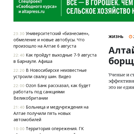
Университетский «бизнесмен»,
23:30
ЖИЗНЬ
обмеление и новые автобусы. Что
произошло на Алтае 6 августа
Алта
Как пройдут выходные 7-9 августа
22:40
борщ
в Барнауле. Афиша
В Новосибирске неизвестные
22:20
Ученые и с
устроили свалку шин. Видео
эффективна
Ozon Банк рассказал, как будет
22:00
это не еди
работать под санкциями
Великобритании
Больница и медучреждения на
21:40
Алтае получили пять новых
автомобилей
Территория опережения. ГК
10:00