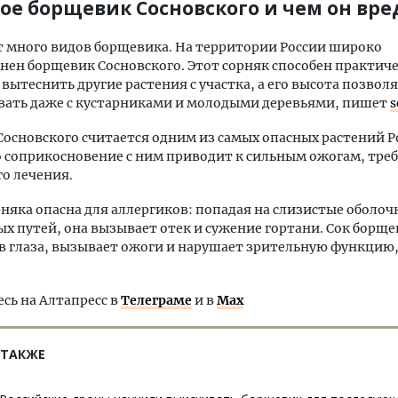
кое борщевик Сосновского и чем он вре
 много видов борщевика. На территории России широко
нен борщевик Сосновского. Этот сорняк способен практич
вытеснить другие растения с участка, а его высота позвол
вать даже с кустарниками и молодыми деревьями, пишет
s
основского считается одним из самых опасных растений Р
о соприкосновение с ним приводит к сильным ожогам, тр
о лечения.
няка опасна для аллергиков: попадая на слизистые оболоч
х путей, она вызывает отек и сужение гортани. Сок борще
 глаза, вызывает ожоги и нарушает зрительную функцию,
ь на Алтапресс в
Телеграме
и в
Max
 ТАКЖЕ