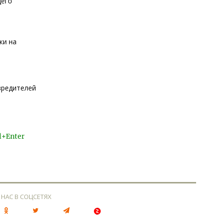
щего
ки на
вредителей
l+Enter
 НАС В СОЦСЕТЯХ