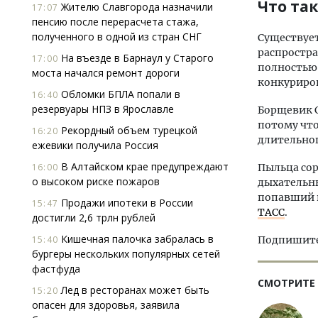
Что та
Жителю Славгорода назначили
17:07
пенсию после перерасчета стажа,
полученного в одной из стран СНГ
Существует
распростра
На въезде в Барнаул у Старого
17:00
полностью 
моста начался ремонт дороги
конкуриро
Обломки БПЛА попали в
16:40
резервуары НПЗ в Ярославле
Борщевик С
потому чт
Рекордный объем турецкой
16:20
длительног
ежевики получила Россия
В Алтайском крае предупреждают
16:00
Пыльца сор
о высоком риске пожаров
дыхательны
попавший в
Продажи ипотеки в России
15:47
ТАСС
.
достигли 2,6 трлн рублей
Кишечная палочка забралась в
15:40
Подпишитес
бургеры нескольких популярных сетей
фастфуда
СМОТРИТЕ
Лед в ресторанах может быть
15:20
опасен для здоровья, заявила