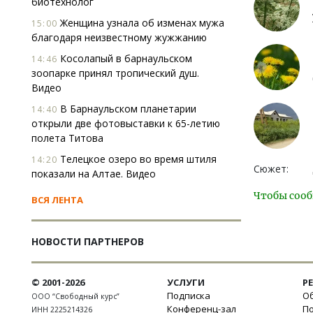
биотехнолог
Женщина узнала об изменах мужа
15:00
благодаря неизвестному жужжанию
Косолапый в барнаульском
14:46
зоопарке принял тропический душ.
Видео
В Барнаульском планетарии
14:40
открыли две фотовыставки к 65-летию
полета Титова
Телецкое озеро во время штиля
14:20
Сюжет:
показали на Алтае. Видео
Чтобы сооб
ВСЯ ЛЕНТА
НОВОСТИ ПАРТНЕРОВ
© 2001-2026
УСЛУГИ
Р
Подписка
Об
ООО “Свободный курс”
Конференц-зал
П
ИНН 2225214326