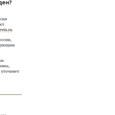
ден?
ески
яет
evin.ru
.
оссии,
ебующим
ки
вика,
 уточняет