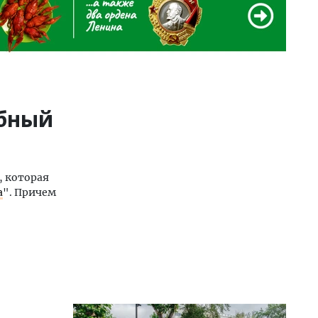
обный
, которая
а
". Причем