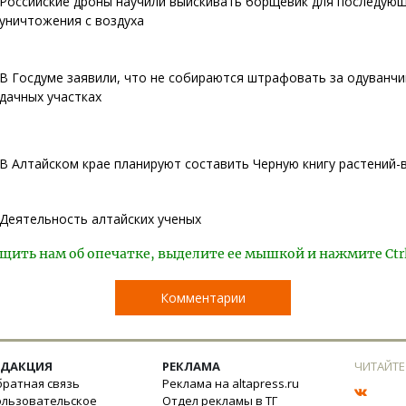
Российские дроны научили выискивать борщевик для последую
уничтожения с воздуха
В Госдуме заявили, что не собираются штрафовать за одуванчи
дачных участках
В Алтайском крае планируют составить Черную книгу растений-
Деятельность алтайских ученых
щить нам об опечатке, выделите ее мышкой и нажмите Ctr
Комментарии
ЕДАКЦИЯ
РЕКЛАМА
ЧИТАЙТЕ
ратная связь
Реклама на altapress.ru
ользовательское
Отдел рекламы в ТГ