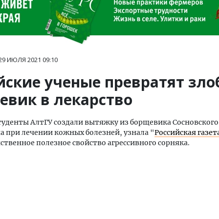
29 ИЮЛЯ 2021
09:10
йские ученые превратят зл
евик в лекарство
туденты АлтГУ создали вытяжку из борщевика Сосновского
 при лечении кожных болезней, узнала "
Российская газет
нственное полезное свойство агрессивного сорняка.