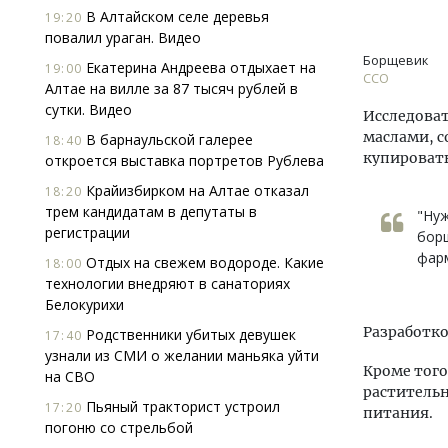
В Алтайском селе деревья
19:20
повалил ураган. Видео
Борщевик
Екатерина Андреева отдыхает на
19:00
ССО
Алтае на вилле за 87 тысяч рублей в
сутки. Видео
Исследоват
маслами, 
В барнаульской галерее
18:40
купироват
откроется выставка портретов Рублева
Крайизбирком на Алтае отказал
18:20
трем кандидатам в депутаты в
"Ну
регистрации
борщ
фарм
Отдых на свежем водороде. Какие
18:00
технологии внедряют в санаториях
Белокурихи
Разработко
Родственники убитых девушек
17:40
узнали из СМИ о желании маньяка уйти
Кроме того
на СВО
растительн
Пьяный тракторист устроил
17:20
питания.
погоню со стрельбой