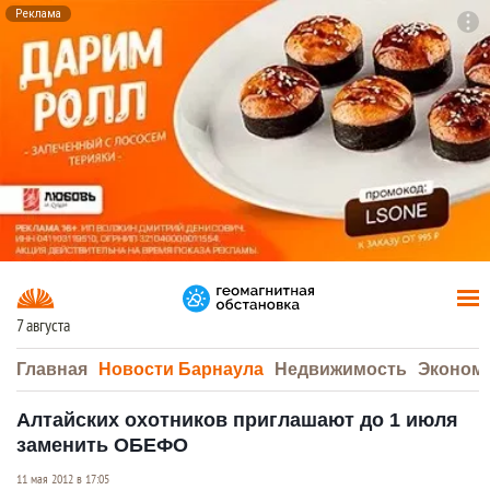
Реклама
To
F7
7 августа
Главная
Новости Барнаула
Недвижимость
Эконом
Алтайских охотников приглашают до 1 июля
заменить ОБЕФО
11 мая 2012 в 17:05