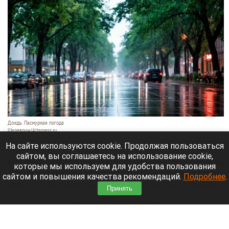
Дождь. Пасмурная погода
Шедеврум/Altapress.ru
7 августа 2026 в 10:05
На сайте используются cookie. Продолжая пользоваться
сайтом, вы соглашаетесь на использование cookie,
Мощный циклон обрушил на Смоленскую область
которые мы используем для удобства пользования
ливни и шквальный ветер, что вынудило власти
сайтом и повышения качества рекомендаций.
Подробнее
.
ввести в регионе режим чрезвычайной ситуации
Принять
(ЧС) природного характера.
Читать полностью