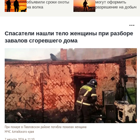
объявили сроки охоты
могут оформить
на волка
разрешение на добычу
дичи
Спасатели нашли тело женщины при разборе
завалов сгоревшего дома
При пожаре в Павловском районе погибла пожилая женщина
МЧС Алтайского края
7 августа 2026 в 11:10