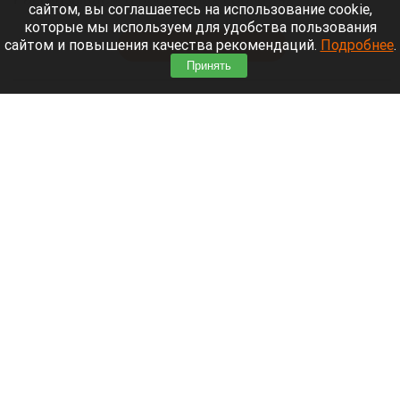
сайтом, вы соглашаетесь на использование cookie,
специальной военной операции на Украине.
которые мы используем для удобства пользования
сайтом и повышения качества рекомендаций.
Подробнее
.
Читать полностью
Принять
После десятилетий жизни на Алтае семью
известного «Веселого молочника» Уолкера
могут депортировать