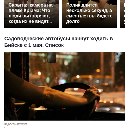
Скрытая камера на
Ролик длится
Р
пляже Крыма: Что
несколько секунд, а
с
люди вытворяют,
смеяться вы будете
б
когда их не видят...
долго
у
Садоводческие автобусы начнут ходить в
Бийске с 1 мая. Список
Водитель автобуса.