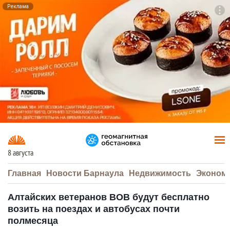
Реклама
To
F7
8 августа
Главная
Новости Барнаула
Недвижимость
Эконом
Алтайских ветеранов ВОВ будут бесплатно
возить на поездах и автобусах почти
полмесяца