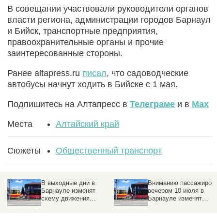
В совещании участвовали руководители органов
власти региона, администрации городов Барнаул
и Бийск, транспортные предприятия,
правоохранительные органы и прочие
заинтересованные стороны.
Ранее altapress.ru
писал
, что садоводческие
автобусы начнут ходить в Бийске с 1 мая.
Подпишитесь на Алтапресс в
Телеграме
и в
Max
Места
Алтайский край
Сюжеты
Общественный транспорт
В выходные дни в
Вниманию пассажиров:
Барнауле изменят
вечером 10 июля в
схему движения
Барнауле изменят
некоторых трамвайных
маршруты трамваев
маршрутов