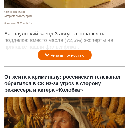
Сливочное масло.
Altapress.ru/Шедеврум
8 августа 2026 в 12:05
Барнаульский завод 3 августа попался на
подделке: вместо масла (72,5%) эксперты на
прилавке нашли фальсификат.
Читать полностью
От хейта к криминалу: российский телеканал
обратился в СК из-за угроз в сторону
режиссера и актера «Колобка»