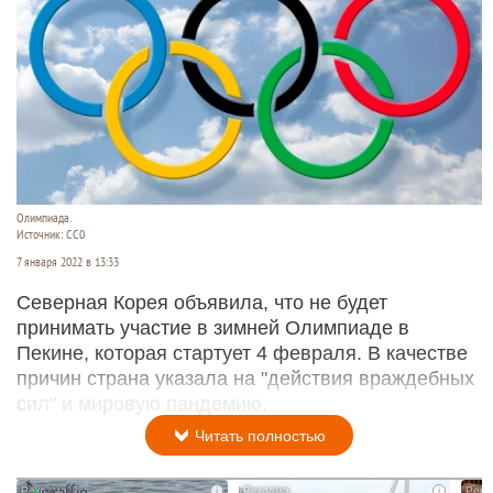
Олимпиада.
Источник: СС0
7 января 2022 в 13:33
Северная Корея объявила, что не будет
принимать участие в зимней Олимпиаде в
Пекине, которая стартует 4 февраля. В качестве
причин страна указала на "действия враждебных
сил" и мировую пандемию.
Читать полностью
i
i