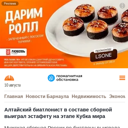
Реклама
To
F7
10 августа
Главная
Новости Барнаула
Недвижимость
Эконом
Алтайский биатлонист в составе сборной
выиграл эстафету на этапе Кубка мира
Мужская сборная России по биатлону выиграла