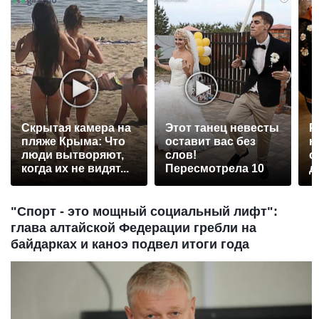
Скрытая камера на
Этот танец невесты
Р
пляже Крыма: Что
оставит вас без
н
люди вытворяют,
слов!
с
когда их не видят...
Пересмотрела 10
д
раз
"Спорт - это мощный социальный лифт":
глава алтайской Федерации гребли на
байдарках и каноэ подвел итоги года