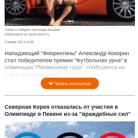
Снимок в Instagram Александра Кокорина.
опубликовано на zapiski-pozitiv.ru
9 января 2022 в 16:40
Нападающий "Фиорентины" Александр Кокорин
стал победителем премии "Футбольная урна" в
номинации "Посмешище года", сообщается на
сайте организаторов.
Читать полностью
Северная Корея отказалась от участия в
Олимпиаде в Пекине из-за "враждебных сил"