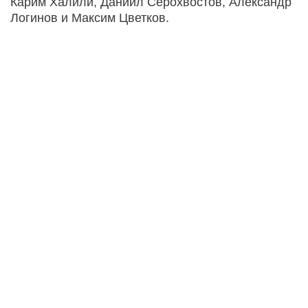
Карим Халили, Даниил Серохвостов, Александр
Логинов и Максим Цветков.