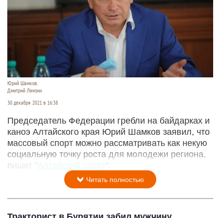
Юрий Шамков.
Дмитрий Лямзин.
30 декабря 2021 в 16:38
Председатель Федерации гребли на байдарках и
каноэ Алтайского края Юрий Шамков заявил, что
массовый спорт можно рассматривать как некую
социальную точку роста для молодежи региона,
пишет "
Алтайский спорт
".
Читать полностью
Тракторист в Бурятии забил мужчину