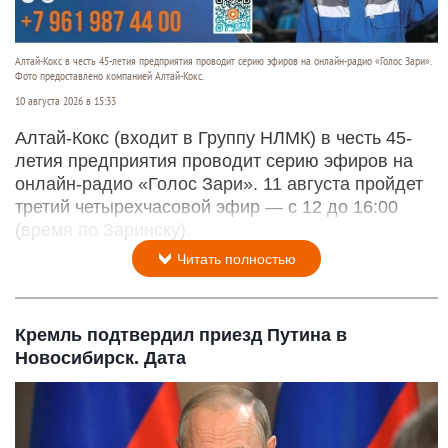
Алтай-Кокс в честь 45-летия предприятия проводит серию эфиров на онлайн-радио «Голос Зари».
Фото предоставлено компанией Алтай-Кокс.
10 августа 2026 в 15:33
Алтай-Кокс (входит в Группу НЛМК) в честь 45-
летия предприятия проводит серию эфиров на
онлайн-радио «Голос Зари». 11 августа пройдет
третий четырехчасовой эфир — с 12 до 16:00
(время по Заринску).
Читать полностью
Кремль подтвердил приезд Путина в
Новосибирск. Дата