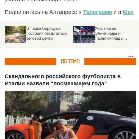
Подпишитесь на Алтапресс в
Телеграме
и в
Max
В парке Барнаула
Участникам
построят бесплатный
Олимпиады и
беговой центр
Паралимпиады
выдадут специальные
выплаты
ПО ТЕМЕ:
Скандального российского футболиста в
Италии назвали "посмешищем года"