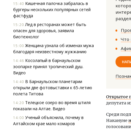
Кишечная палочка забралась в
15:40
которо
бургеры нескольких популярных сетей
интере
фастфуда
раздел
Лед в ресторанах может быть
15:20
Прог
опасен для здоровья, заявила
биотехнолог
Что 
Женщина узнала об изменах мужа
15:00
Афиш
Архи
благодаря неизвестному жужжанию
зем
Косолапый в барнаульском
14:46
пли
НАП
зоопарке принял тропический душ.
ста
Видео
Позна
СТР
В Барнаульском планетарии
14:40
открыли две фотовыставки к 65-летию
полета Титова
Открытое 
Телецкое озеро во время штиля
14:20
депутата и
показали на Алтае. Видео
Среди подп
Ученый объяснила, почему в
14:00
Накануне
н
Алтайском крае мало комаров
голосовани