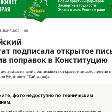
4 ИЮНЯ 2020
11:50
йский
тат подписала открытое пис
ив поправок в Конституцию
 депутаты начали подписывать открытое письмо против п
ию РФ, пишет "
Тайга.инфо
".
ните, фото недоступно по техническим
инам.
ия сайта altapress.ru признательна вам за внимание,