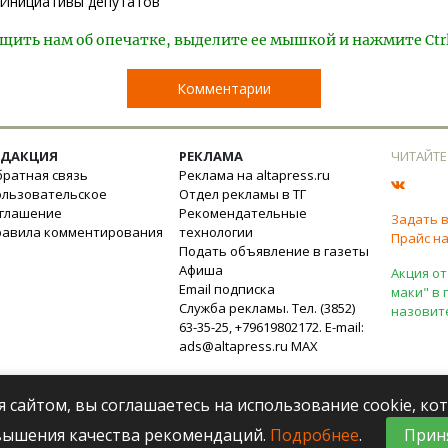
Инициативы депутатов
щить нам об опечатке, выделите ее мышкой и нажмите Ctr
Комментарии
ЕДАКЦИЯ
РЕКЛАМА
ЧИТАЙТЕ
ратная связь
Реклама на altapress.ru
ользовательское
Отдел рекламы в ТГ
оглашение
Рекомендательные
Задать 
равила комментирования
технологии
Прайс на
Подать объявление в газеты
Афиша
Акция от
Email подписка
маки" в 
Служба рекламы. Тел. (3852)
назовит
63-35-25, +79619802172. E-mail:
ads@altapress.ru
MAX
я сайтом, вы соглашаетесь на использование cookie, к
вышения качества рекомендаций.
Подробнее
.
Прин