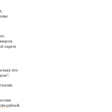
и,
новы
ке,
димиром
ой задачи
ольку это
дом".
гласии
России
сяч
рублей.