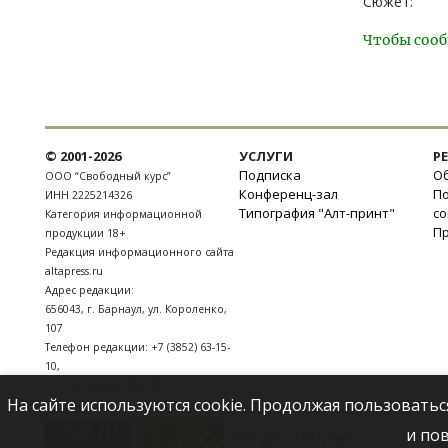
Сюжет:
Чтобы сооб
© 2001-2026
УСЛУГИ
Р
Подписка
Об
ООО “Свободный курс”
Конференц-зал
П
ИНН 2225214326
Типография "Алт-принт"
с
Категория информационной
П
продукции 18+
Редакция информационного сайта
altapress.ru
Адрес редакции:
656043
,
г. Барнаул
,
ул. Короленко,
107
Телефон редакции:
+7 (3852) 63-15-
10
,
E-mail:
news@altapress.ru
На сайте используются cookie. Продолжая пользоватьс
и по