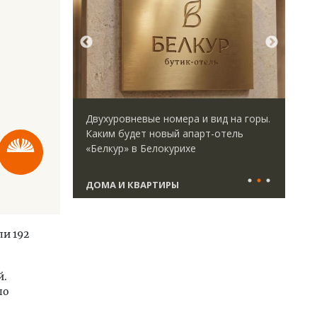
идей.
Двухуровневые номера и вид на горы.
Арх
омпании
Каким будет новый апарт-отель
зем
дов,
«Белкур» в Белокурихе
пли
итии рынка
ста
ДОМА И КВАРТИРЫ
СТ
и 192
й.
по