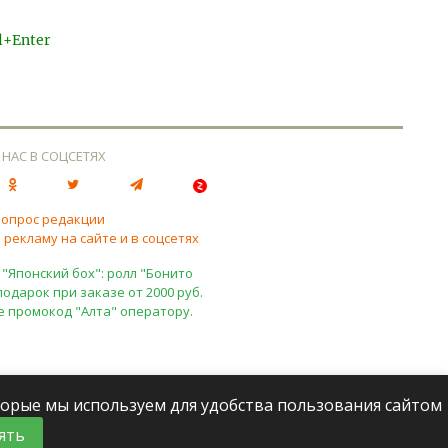
l+Enter
 НАС В СОЦСЕТЯХ
вопрос редакции
 рекламу на сайте и в соцсетях
 "Японский бох": ролл "Бонито
подарок при заказе от 2000 руб.
е промокод "Алта" оператору.
оторые мы используем для удобства пользования сайтом
ять