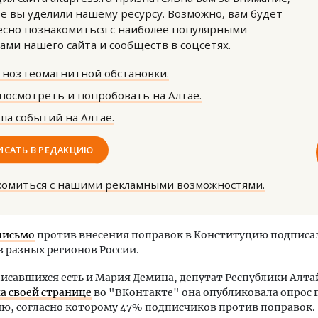
е вы уделили нашему ресурсу. Возможно, вам будет
сно познакомиться с наиболее популярными
ами нашего сайта и сообществ в соцсетях.
ноз геомагнитной обстановки.
посмотреть и попробовать на Алтае.
а событий на Алтае.
тектурный код начинается с
Смелость архитектурных 
ли. Мощение крупноформатными
Генеральный директор к
тами становится новым
ЗИАС — об эстетике горо
ИСАТЬ В РЕДАКЦИЮ
ндартом благоустройства
трендах в фасадах и разв
комиться с нашими рекламными возможностями.
ОИТЕЛЬСТВО
СТРОИТЕЛЬСТВО
письмо
против внесения поправок в Конституцию подписал
з разных регионов России.
исавшихся есть и Мария Демина, депутат Республики Алта
а своей странице
во "ВКонтакте" она опубликовала опрос 
ю, согласно которому 47% подписчиков против поправок.