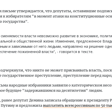
 письме утверждается, что депутаты, оставившие подпис
я к избирателям "в момент атаки на конституционные ос
о государства".
 сменяемости власти невозможно развитие в экономике, полити
иальной и общественной жизни. Изменение, предложенное Вла
ным и зависимыми от него людьми, направлено на решение одн
еспечение пожизненной власти", - говорится в тексте.
одчеркнули, что никто не может присваивать власть, поск
 государственное преступление, преступление перед наро
сьма народные избранники заявили о категорическом несо
вое будущее "задержавшимся на десятилетия" людям.
ранее депутат Демина записала обращение к президенту 
 Путину и предложила
выплатить всем россиянам по 50 ты