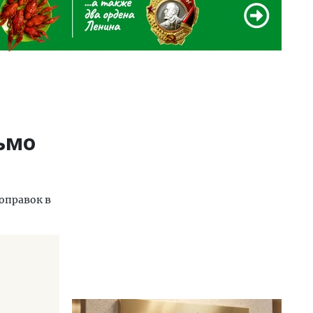
ьмо
оправок в