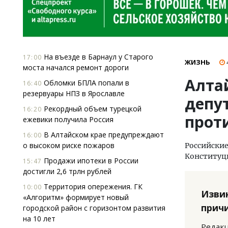
На въезде в Барнаул у Старого
17:00
ЖИЗНЬ
моста начался ремонт дороги
Алта
Обломки БПЛА попали в
16:40
резервуары НПЗ в Ярославле
депу
Рекордный объем турецкой
16:20
прот
ежевики получила Россия
В Алтайском крае предупреждают
16:00
о высоком риске пожаров
Российские
Конституц
Продажи ипотеки в России
15:47
достигли 2,6 трлн рублей
Территория опережения. ГК
10:00
Изви
«Алгоритм» формирует новый
прич
городской район с горизонтом развития
на 10 лет
Редакц