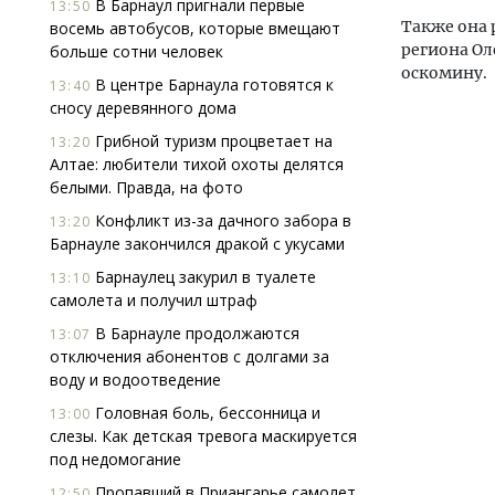
В Барнаул пригнали первые
13:50
Также она 
восемь автобусов, которые вмещают
региона Ол
больше сотни человек
оскомину.
В центре Барнаула готовятся к
13:40
сносу деревянного дома
Грибной туризм процветает на
13:20
Алтае: любители тихой охоты делятся
белыми. Правда, на фото
Конфликт из-за дачного забора в
13:20
Барнауле закончился дракой с укусами
Барнаулец закурил в туалете
13:10
самолета и получил штраф
В Барнауле продолжаются
13:07
отключения абонентов с долгами за
воду и водоотведение
Головная боль, бессонница и
13:00
слезы. Как детская тревога маскируется
под недомогание
Пропавший в Приангарье самолет
12:50