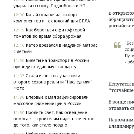
ударился о сопку. Подробности ЧП
В открытом
Китай ограничил экспорт
12:30
обращаютс
компонентов и технологий для БПЛА
российског
Как бороться с фитофторой
12:15
томатов во время сбора урожая
"Без
Катер врезался в надувной матрас
12:10
соц
с детьми
Пути
Билеты на транспорт в России
11:50
- об
приведут к единому стандарту
Стали известны участники
11:37
второго сезона реалити "Наследники".
Депутаты п
Фото
"тягчайшее
Впервые с мая зафиксировали
11:30
В конце пи
массовое снижение цен в России
отдавать с
Пролить свет. Как освещение
11:30
помогает строи­телям видеть качество
Напомним, 
до того, как стало поздно
Владимиру
Нейросеть отговаривает