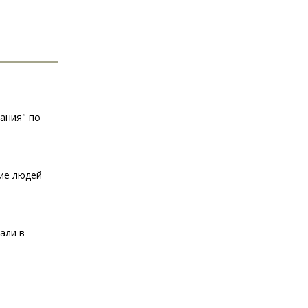
ания" по
ние людей
али в