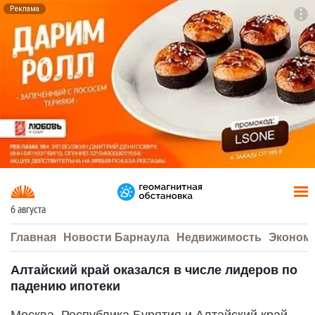
Реклама
To
F7
6 августа
Главная
Новости Барнаула
Недвижимость
Эконом
Алтайский край оказался в числе лидеров по
падению ипотеки
Москва, Республика Бурятия и Алтайский край