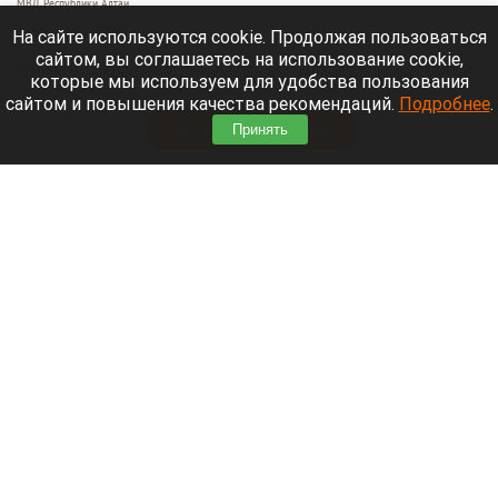
МВД Республики Алтай
3 августа 2026 в 22:30
На сайте используются cookie. Продолжая пользоваться
сайтом, вы соглашаетесь на использование cookie,
Днем 1 августа в селе Шебалино мотоцикл Harley
которые мы используем для удобства пользования
Davidson опрокинулся на проезжей части.
сайтом и повышения качества рекомендаций.
Подробнее
.
Читать полностью
Принять
Число погибших при падении обломков БПЛА
под Геленджиком возросло