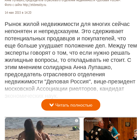
Фото с сайта http://ekbrealty.ru.
14 мая 2015 в 14:20
Рынок жилой недвижимости для многих сейчас
непонятен и непредсказуем. Это сдерживает
потенциальных продавцов и покупателей, что
еще больше ухудшает положение дел. Между тем
эксперты говорят о том, что если нужно решать
жилищные вопросы, то откладывать не стоит. С
этим мнением солидарна Анна Лупашко,
председатель отраслевого отделения
недвижимости "Деловая Россия", вице-президент
московской Ассоциации риелторов, кандидат
экономических наук.
Читать полностью
i