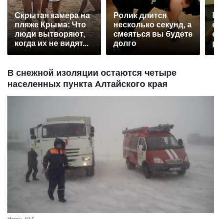
Скрытая камера на
Ролик длится
К
пляже Крыма: Что
несколько секунд, а
о
люди вытворяют,
смеяться вы будете
о
когда их не видят...
долго
р
В снежной изоляции остаются четыре
населенных пункта Алтайского края
Метель, МЧС.