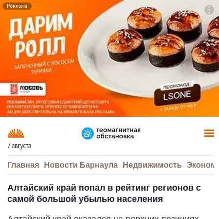
Реклама
To
F7
7 августа
Главная
Новости Барнаула
Недвижимость
Эконом
Алтайский край попал в рейтинг регионов с
самой большой убылью населения
Алтайский край оказался на верхних позициях