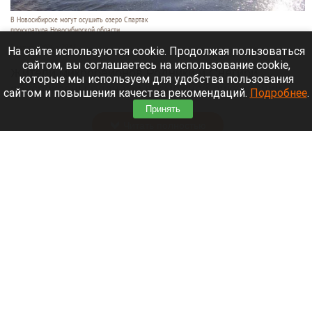
В Новосибирске могут осушить озеро Спартак
прокуратура Новосибирской области
7 августа 2026 в 20:15
На сайте используются cookie. Продолжая пользоваться
сайтом, вы соглашаетесь на использование cookie,
Жители микрорайонов Родники и Снегири
которые мы используем для удобства пользования
обеспокоены планами возможной ликвидации
сайтом и повышения качества рекомендаций.
Подробнее
.
озера Спартак.
Принять
Читать полностью
В Барнауле застройщик уничтожил
многолетние деревья. Фото