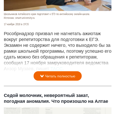
Школьников Алтайского края подготовит к ЕГЭ по английскому онлайн-школа.
Источник: smart-university.ru
17 ноября 2018 в 19:35
Рособрнадзор призвал не нагнетать ажиотаж
вокруг репетиторства для подготовки к ЕГЭ.
Экзамен не содержит ничего, что выходило бы за
рамки школьной программы, поэтому успешно его
сдать можно без обращения к репетиторам,
сообщил 17 ноября замруководителя ведомства
Анзор Музаев, пишет
ТАСС
.
Читать полностью
Седой молочник, невероятный закат,
погодная аномалия. Что произошло на Алтае