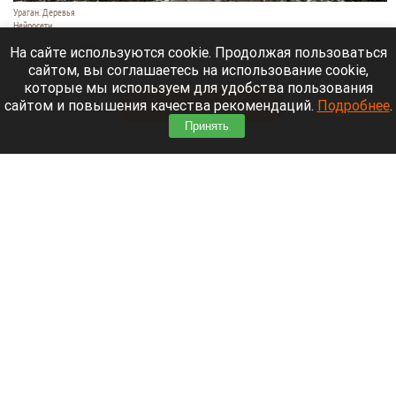
Ураган. Деревья
Нейросети
9 августа 2026 в 18:35
На сайте используются cookie. Продолжая пользоваться
сайтом, вы соглашаетесь на использование cookie,
Мощный ураган бушует в Самарской области.
которые мы используем для удобства пользования
сайтом и повышения качества рекомендаций.
Подробнее
.
Читать полностью
Принять
Москвичей призвали оставаться дома