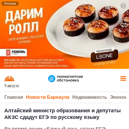
Реклама
To
F7
9 августа
Главная
Новости Барнаула
Недвижимость
Эконом
Алтайский министр образования и депутаты
АКЗС сдадут ЕГЭ по русскому языку
Во время акции «Единый день сдачи ЕГЭ