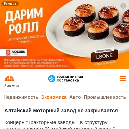
Реклама
To
F7
6 августа
а
Недвижимость
Экономика
Авто
Промышленность
Алтайский моторный завод не закрывается
Концерн "Тракторные заводы", в структуру
которого входит "Алтайский моторный завод"