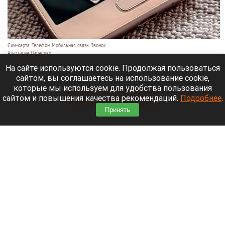
Сим-карта. Телефон. Мобильная связь. Звонок
Анастасия Панченко
6 августа 2026 в 20:20
На сайте используются cookie. Продолжая пользоваться
сайтом, вы соглашаетесь на использование cookie,
В России 6 августа произошел масштабный сбой.
которые мы используем для удобства пользования
сайтом и повышения качества рекомендаций.
Подробнее
.
Читать полностью
Принять
Екатерина Андреева отдыхает на Алтае на
вилле за 87 тысяч рублей в сутки. Видео