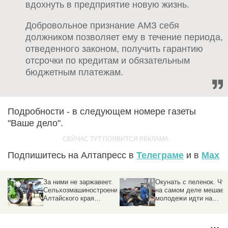
вдохнуть в предприятие новую жизнь.
Добровольное признание АМЗ себя
должником позволяет ему в течение периода,
отведенного законом, получить гарантию
отсрочки по кредитам и обязательным
бюджетным платежам.
Подробности - в следующем номере газеты
"Ваше дело".
Подпишитесь на Алтапресс в
Телеграме
и в
Max
ржавеет.
Окунать с пеленок. Что
По-соседски.
ностроение
на самом деле мешает
Алтайские пре
рая
молодежи идти на
поделились, ка
идерство
заводы
условиях
импортозамещ
ти
выручают друг