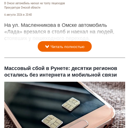
В Омске автомобиль наехал на толпу пешеходов
Прокуратура Омской области
6 августа 2026 в 20:40
На ул. Масленникова в Омске автомобиль
«Лада» врезался в столб и наехал на людей,
стоявших у пешеходного перехода.
Читать полностью
Массовый сбой в Рунете: десятки регионов
остались без интернета и мобильной связи