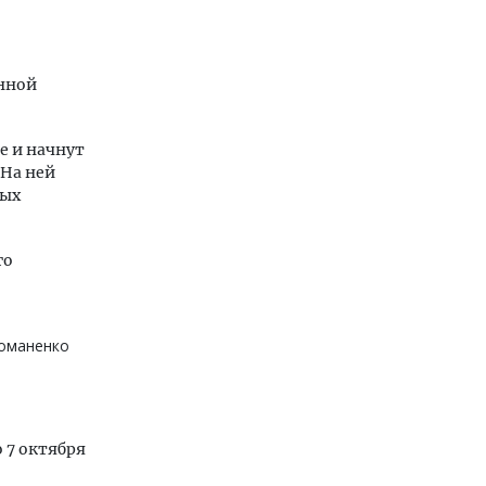
онной
е и начнут
 На ней
ных
го
оманенко
 7 октября