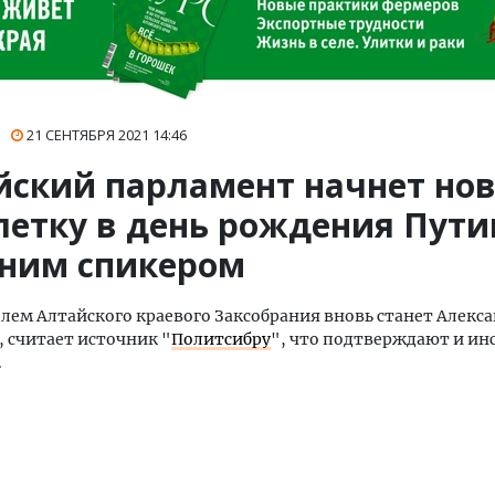
21 СЕНТЯБРЯ 2021
14:46
йский парламент начнет но
летку в день рождения Путин
ним спикером
лем Алтайского краевого Заксобрания вновь станет Алекс
 считает источник "
Политсибру
", что подтверждают и ин
.