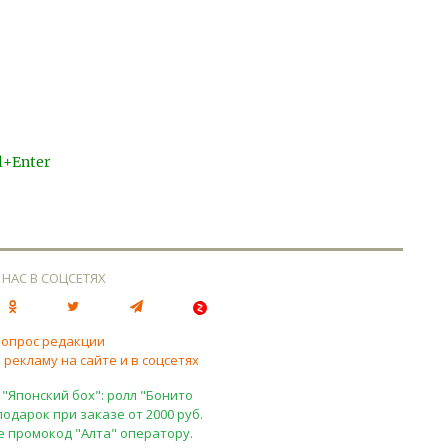
l+Enter
 НАС В СОЦСЕТЯХ
вопрос редакции
 рекламу на сайте и в соцсетях
 "Японский бох": ролл "Бонито
подарок при заказе от 2000 руб.
е промокод "Алта" оператору.