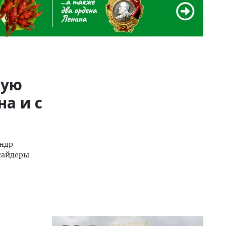
вую
а и с
андр
сайдеры