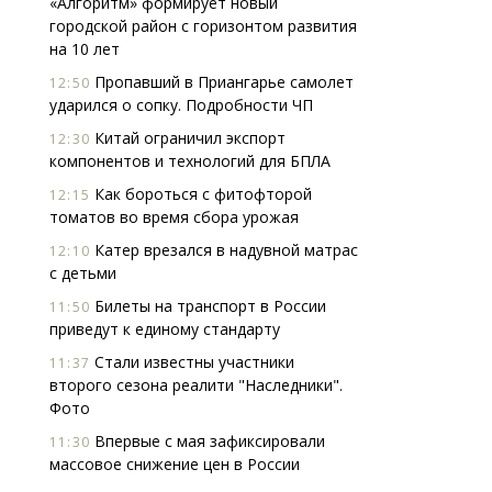
«Алгоритм» формирует новый
городской район с горизонтом развития
на 10 лет
Пропавший в Приангарье самолет
12:50
ударился о сопку. Подробности ЧП
Китай ограничил экспорт
12:30
компонентов и технологий для БПЛА
Смелость архитектурных идей.
Архи
Как бороться с фитофторой
12:15
Генеральный директор компании
зем
томатов во время сбора урожая
ЗИАС — об эстетике городов,
пли
Катер врезался в надувной матрас
12:10
трендах в фасадах и развитии рынка
ста
с детьми
СТРОИТЕЛЬСТВО
СТР
Билеты на транспорт в России
11:50
приведут к единому стандарту
Стали известны участники
11:37
второго сезона реалити "Наследники".
Фото
Впервые с мая зафиксировали
11:30
массовое снижение цен в России