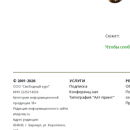
Сюжет:
Чтобы сооб
© 2001-2026
УСЛУГИ
Р
Подписка
Об
ООО “Свободный курс”
Конференц-зал
П
ИНН 2225214326
Типография "Алт-принт"
с
Категория информационной
П
продукции 18+
Редакция информационного сайта
altapress.ru
Адрес редакции:
656043
,
г. Барнаул
,
ул. Короленко,