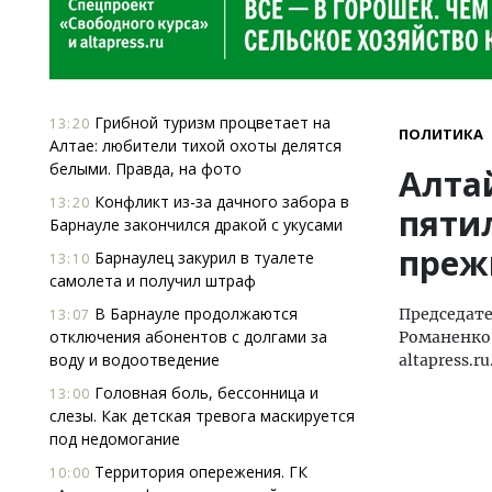
Грибной туризм процветает на
13:20
ПОЛИТИКА
Алтае: любители тихой охоты делятся
белыми. Правда, на фото
Алта
Конфликт из-за дачного забора в
13:20
пяти
Барнауле закончился дракой с укусами
преж
Барнаулец закурил в туалете
13:10
самолета и получил штраф
В Барнауле продолжаются
Председате
13:07
отключения абонентов с долгами за
Романенко,
воду и водоотведение
altapress.ru
Головная боль, бессонница и
13:00
слезы. Как детская тревога маскируется
под недомогание
Территория опережения. ГК
10:00