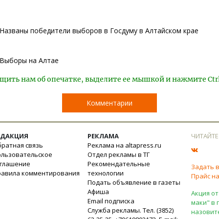
Названы победители выборов в Госдуму в Алтайском крае
Выборы на Алтае
щить нам об опечатке, выделите ее мышкой и нажмите Ctr
Комментарии
ЕДАКЦИЯ
РЕКЛАМА
ЧИТАЙТЕ
ратная связь
Реклама на altapress.ru
ользовательское
Отдел рекламы в ТГ
оглашение
Рекомендательные
Задать 
равила комментирования
технологии
Прайс на
Подать объявление в газеты
Афиша
Акция от
Email подписка
маки" в 
Служба рекламы. Тел. (3852)
назовит