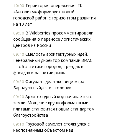
Территория опережения. ГК
10:00
«Алгоритм» формирует новый
городской район с горизонтом развития
на 10 лет
В Wildberries прокомментировали
09:50
сообщения о переносе логистических
центров из России
Смелость архитектурных идей.
09:40
Генеральный директор компании ЗИАС
— об эстетике городов, трендах в
фасадах и развитии рынка
Фигурант дела экс-вице-мэра
09:30
Барнаула выйдет из колонии
Архитектурный код начинается с
09:20
земли. Мощение крупноформатными
плитами становится новым стандартом
благоустройства
Грузовой самолет столкнулся с
09:10
неопознанным объектом над