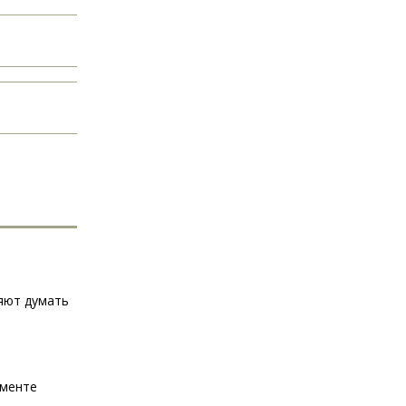
яют думать
аменте