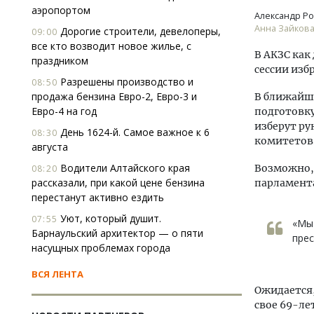
аэропортом
Александр Ро
Анна Зайкова/
Дорогие строители, девелоперы,
09:00
все кто возводит новое жилье, с
В АКЗС как 
праздником
сессии изб
Разрешены производство и
08:50
продажа бензина Евро-2, Евро-3 и
В ближайше
Евро-4 на год
подготовку
изберут ру
День 1624-й. Самое важное к 6
08:30
комитетов
августа
Водители Алтайского края
Возможно, 
08:20
рассказали, при какой цене бензина
парламент
перестанут активно ездить
Уют, который душит.
07:55
«Мы 
Барнаульский архитектор — о пяти
прес
насущных проблемах города
ВСЯ ЛЕНТА
Ожидается,
свое 69-ле