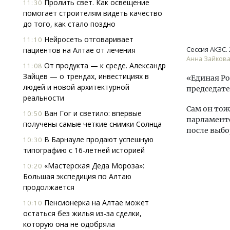
Пролить свет. Как освещение
11:30
помогает строи­телям видеть качество
до того, как стало поздно
Нейросеть отговаривает
11:10
пациентов на Алтае от лечения
Сессия АКЗС.
Анна Зайков
От продукта — к среде. Александр
11:08
Зайцев — о трендах, инвестициях в
«Единая Ро
людей и новой архитектурной
председате
реальности
Сам он тож
Ван Гог и светило: впервые
10:50
парламенто
получены самые четкие снимки Солнца
после выбо
В Барнауле продают успешную
10:30
типографию с 16-летней историей
«Мастерская Деда Мороза»:
10:20
Большая экспедиция по Алтаю
продолжается
Пенсионерка на Алтае может
10:10
остаться без жилья из-за сделки,
которую она не одобряла