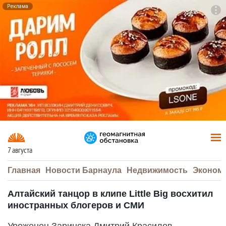
Реклама
To
F7
7 августа
Главная
Новости Барнаула
Недвижимость
Эконом
Алтайский танцор в клипе Little Big восхитил
иностранных блогеров и СМИ
Уроженец Заринска Дмитрий Красилов,