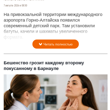
7 августа 2026 в 08:50
На привокзальной территории международного
аэропорта Горно-Алтайска появился
современный детский парк. Там установили
батуты, качели и шахматы увеличенного
формата.
Читать полностью
Бешенство грозит каждому второму
покусанному в Барнауле