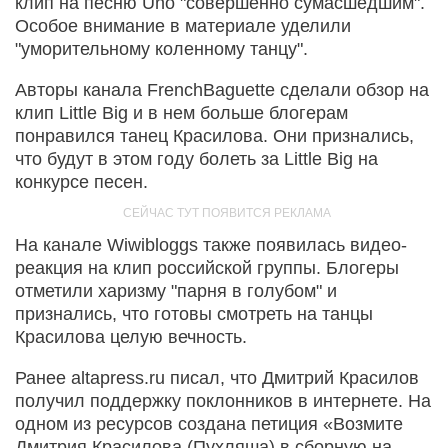
клип на песню Uno "совершенно сумасшедшим".
Особое внимание в материале уделили
"уморительному коленному танцу".
Авторы канала FrenchBaguette сделали обзор на
клип Little Big и в нем больше блогерам
понравился танец Красилова. Они признались,
что будут в этом году болеть за Little Big на
конкурсе песен.
На канале Wiwibloggs также появилась видео-
реакция на клип российской группы. Блогеры
отметили харизму "парня в голубом" и
признались, что готовы смотреть на танцы
Красилова целую вечность.
Ранее altapress.ru писал, что Дмитрий Красилов
получил поддержку поклонников в интернете. На
одном из ресурсов создана петиция «Возмите
Дмитрия Красилова (Пухляша) в сборную на