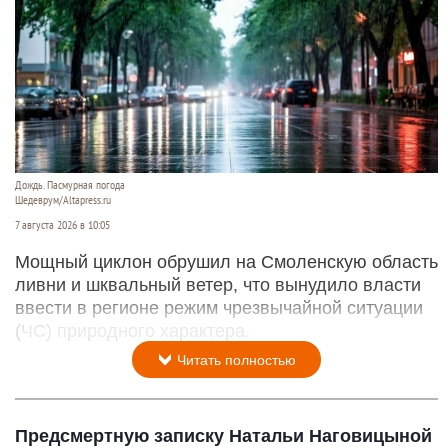
Дождь. Пасмурная погода
Шедеврум/Altapress.ru
7 августа 2026 в 10:05
Мощный циклон обрушил на Смоленскую область
ливни и шквальный ветер, что вынудило власти
ввести в регионе режим чрезвычайной ситуации
(ЧС) природного характера.
Читать полностью
Предсмертную записку Натальи Наговицыной