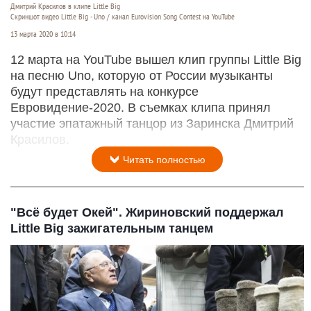
Дмитрий Красилов в клипе Little Big
Скриншот видео Little Big - Uno / канал Eurovision Song Contest на YouTube
13 марта 2020 в 10:14
12 марта на YouTube вышел клип группы Little Big
на песню Uno, которую от России музыканты
будут представлять на конкурсе
Евровидение-2020. В съемках клипа принял
участие эпатажный танцор из Заринска Дмитрий
Красилов.
Читать полностью
"Всё будет Окей". Жириновский поддержал
Little Big зажигательным танцем