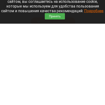
сайтом, вы соглашаетесь на использование cookie,
Двое молодых людей организовали свалку
которые мы используем для удобства пользования
автомобильных шин на ул. Военной в
сайтом и повышения качества рекомендаций.
Подробнее
.
Новосибирске, напротив военного городка.
Принять
Читать полностью
Вирус Бурбон разрушает костный мозг и
остается в теле годами — грозит ли это
России