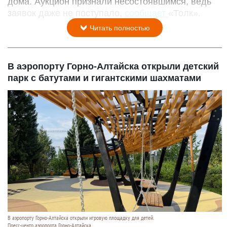
дома. Аукцион признали несостоявшимся, ведь
заявок даже не поступало,
сообщает
«Толк».
Читать полностью
В аэропорту Горно-Алтайска открыли детский
парк с батутами и гигантскими шахматами
В аэропорту Горно-Алтайска открыли игровую площадку для детей.
Пресс-центр аэропорта Горно-Алтайска