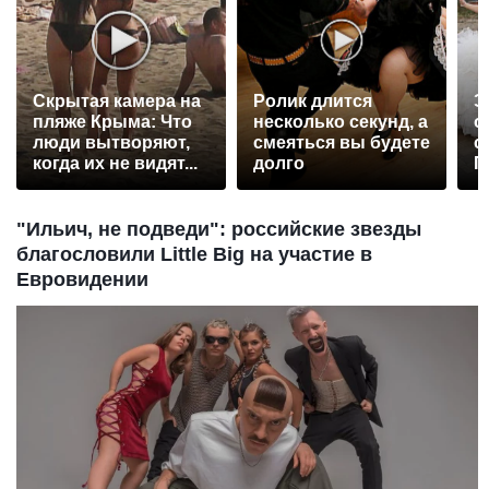
Скрытая камера на
Ролик длится
Э
пляже Крыма: Что
несколько секунд, а
о
люди вытворяют,
смеяться вы будете
с
когда их не видят...
долго
П
р
"Ильич, не подведи": российские звезды
благословили Little Big на участие в
Евровидении