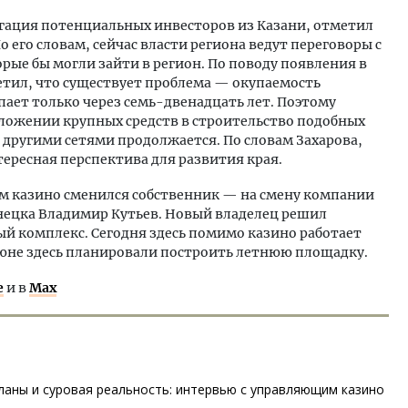
егация потенциальных инвесторов из Казани, отметил
 его словам, сейчас власти региона ведут переговоры с
рые бы могли зайти в регион. По поводу появления в
етил, что существует проблема — окупаемость
ает только через семь-двенадцать лет. Поэтому
ложении крупных средств в строительство подобных
и другими сетями продолжается. По словам Захарова,
ересная перспектива для развития края.
м казино сменился собственник — на смену компании
нецка Владимир Кутьев. Новый владелец решил
й комплекс. Сегодня здесь помимо казино работает
 июне здесь планировали построить летнюю площадку.
е
и в
Max
ланы и суровая реальность: интервью с управляющим казино