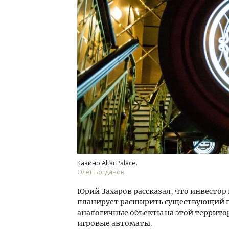
Смел
Ген
ЗИАС
трен
СТР
Казино Altai Palace.
Олег Богданов
Юрий Захаров рассказал, что инвестор 
планирует расширить существующий п
аналогичные объекты на этой территор
игровые автоматы.