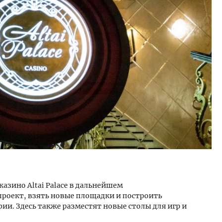
ость архитектурных идей.
Архитектурный код начин
еральный директор компании
земли. Мощение крупно
 — об эстетике городов,
плитами становится нов
дах в фасадах и развитии рынка
стандартом благоустрой
ОИТЕЛЬСТВО
СТРОИТЕЛЬСТВО
казино Altai Palace в дальнейшем
роект, взять новые площадки и построить
ии. Здесь также разместят новые столы для игр и