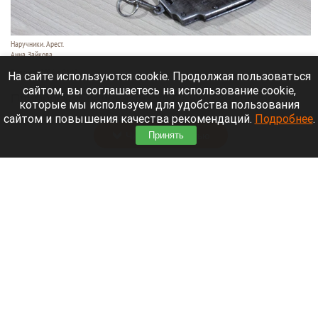
Наручники. Арест.
Анна Зайкова
7 августа 2026 в 21:12
На сайте используются cookie. Продолжая пользоваться
сайтом, вы соглашаетесь на использование cookie,
Приморский районный суд Санкт-Петербурга
которые мы используем для удобства пользования
заочно заключил Лидию Невзорову* под стражу.
сайтом и повышения качества рекомендаций.
Подробнее
.
Читать полностью
Принять
Программу партнерских хабов для хранения
товаров запускает Wildberries