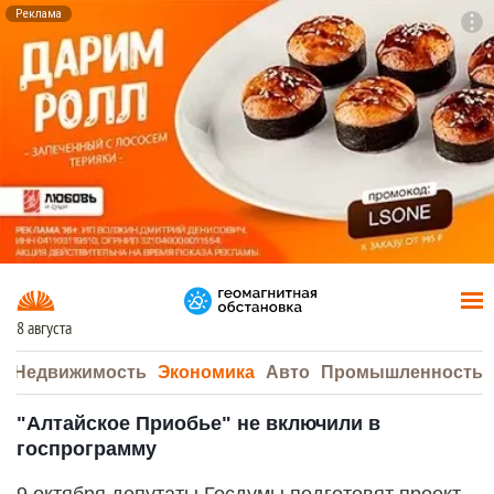
Реклама
To
F7
8 августа
а
Недвижимость
Экономика
Авто
Промышленность
"Алтайское Приобье" не включили в
госпрограмму
9 октября депутаты Госдумы подготовят проект