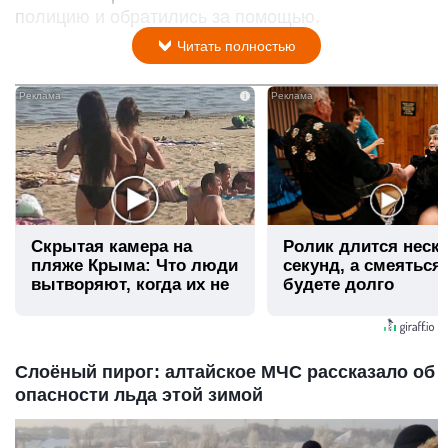
полицию и обратились за помощью.
Читать полностью
i
Скрытая камера на
Ролик длится неск
пляже Крыма: Что люди
секунд, а смеяться
вытворяют, когда их не
будете долго
видят...
Слоёный пирог: алтайское МЧС рассказало об
опасности льда этой зимой