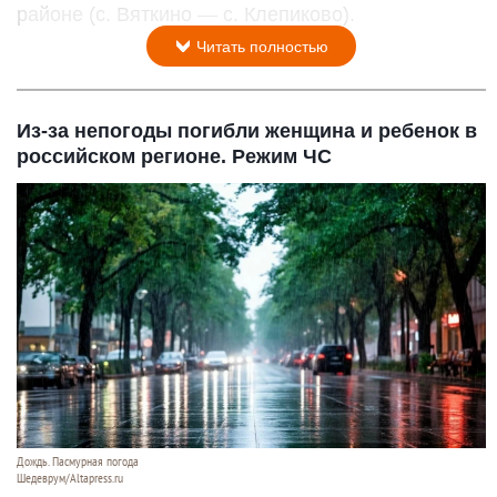
районе (с. Вяткино — с. Клепиково).
Читать полностью
Из-за непогоды погибли женщина и ребенок в
российском регионе. Режим ЧС
Дождь. Пасмурная погода
Шедеврум/Altapress.ru