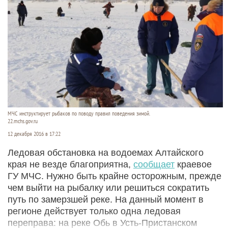
МЧС инструктирует рыбаков по поводу правил поведения зимой.
22.mchs.gov.ru
12 декабря 2016 в 17:22
Ледовая обстановка на водоемах Алтайского
края не везде благоприятна,
сообщает
краевое
ГУ МЧС. Нужно быть крайне осторожным, прежде
чем выйти на рыбалку или решиться сократить
путь по замерзшей реке. На данный момент в
регионе действует только одна ледовая
переправа: на реке Обь в Усть-Пристанском