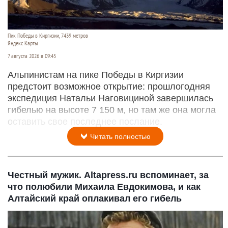
Пик Победы в Киргизии, 7439 метров
Яндекс Карты
7 августа 2026 в 09:45
Альпинистам на пике Победы в Киргизии
предстоит возможное открытие: прошлогодняя
экспедиция Натальи Наговициной завершилась
гибелью на высоте 7 150 м, но там же она могла
оставить свое последнее послание.
Читать полностью
Честный мужик. Altapress.ru вспоминает, за
что полюбили Михаила Евдокимова, и как
Алтайский край оплакивал его гибель