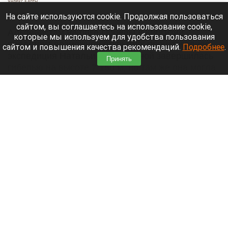
Яндекс Карты
7 августа 2026 в 09:45
На сайте используются cookie. Продолжая пользоваться
сайтом, вы соглашаетесь на использование cookie,
Альпинистам на пике Победы в Киргизии
которые мы используем для удобства пользования
предстоит возможное открытие: прошлогодняя
сайтом и повышения качества рекомендаций.
Подробнее
.
экспедиция Натальи Наговициной завершилась
Принять
гибелью на высоте 7 150 м, но там же она могла
оставить свое последнее послание.
Читать полностью
Бийск третий год не может найти инвестора
для долгостроя