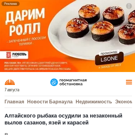
Реклама
To
F7
7 августа
Главная
Новости Барнаула
Недвижимость
Эконом
Алтайского рыбака осудили за незаконный
вылов сазанов, язей и карасей
В