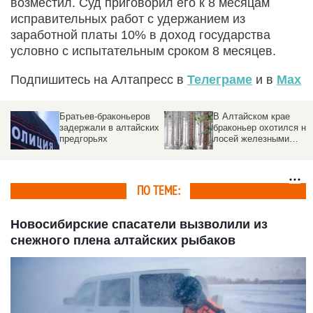
возместил. Суд приговорил его к 8 месяцам
исправительных работ с удержанием из
заработной платы 10% в доход государства
условно с испытательным сроком 8 месяцев.
Подпишитесь на Алтапресс в
Телеграме
и в
Max
Братьев-браконьеров
В Алтайском крае
задержали в алтайских
браконьер охотился на
предгорьях
лосей железными
тросами
ПО ТЕМЕ:
Новосибирские спасатели вызволили из
снежного плена алтайских рыбаков