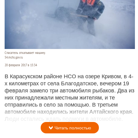
Спасатель откапывает машину.
54.mchs.gov.ru
20 февраля 2017 в 15:34
В Карасукском районе НСО на озере Кривом, в 4-
х километрах от села Благодатское, вечером 19
февраля замело три автомобиля рыбаков. Два из
них принадлежали местным жителям, и те
отправились в село за помощью. В третьем
автомобиле находились жители Алтайского края.
Люди остались ждать подмоги в автомобиле.
Читать полностью